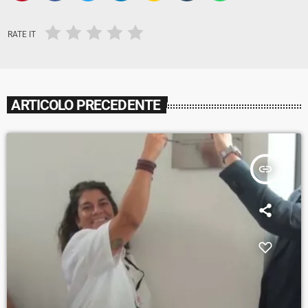
RATE IT
ARTICOLO PRECEDENTE
insert_link