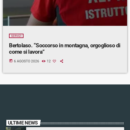
SERVIZI
Bertolaso. “Soccorso in montagna, orgoglioso di
come si lavora”
today
6 AGOSTO 2026
12
ULTIME NEWS