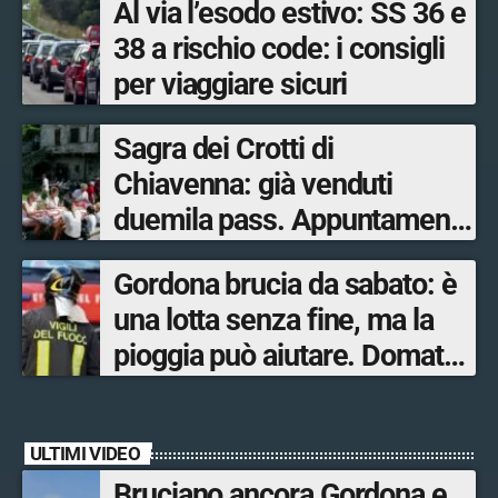
Al via l’esodo estivo: SS 36 e
38 a rischio code: i consigli
per viaggiare sicuri
Sagra dei Crotti di
Chiavenna: già venduti
duemila pass. Appuntamento
il 5-6 e il 12-13 settembre.
Gordona brucia da sabato: è
una lotta senza fine, ma la
pioggia può aiutare. Domato
l’incendio a Novate Mezzola
ULTIMI VIDEO
Bruciano ancora Gordona e