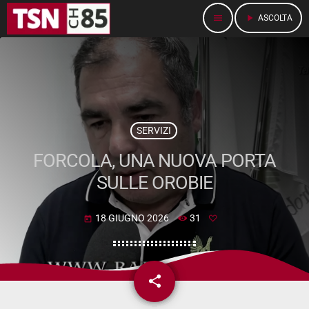
menu
play_arrow
ASCOLTA
SERVIZI
FORCOLA, UNA NUOVA PORTA
SULLE OROBIE
18 GIUGNO 2026
31
today
share
email