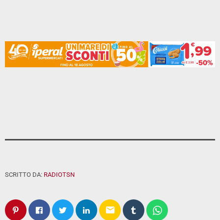
SCRITTO DA:
RADIOTSN
email