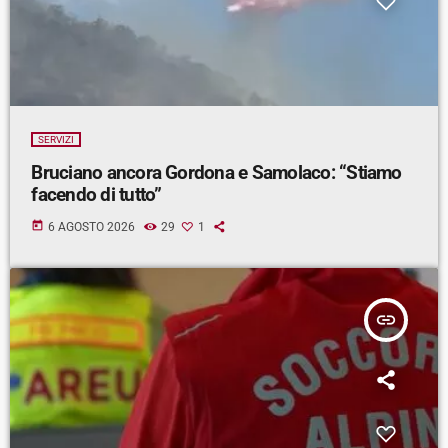
SERVIZI
Bruciano ancora Gordona e Samolaco: “Stiamo
facendo di tutto”
today
6 AGOSTO 2026
29
1
insert_link