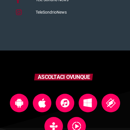
TeleSondrioNews
ASCOLTACI OVUNQUE