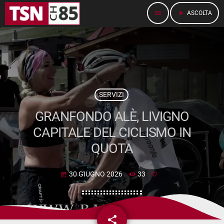
menu
play_arrow
ASCOLTA
SERVIZI
GRANFONDO ALÈ, LIVIGNO
CAPITALE DEL CICLISMO IN
QUOTA
30 GIUGNO 2026
33
today
share
email