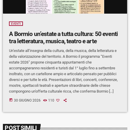
EVENTI
A Bormio un’estate a tutta cultura: 50 eventi
tra letteratura, musica, teatro e arte
Un’estate all’insegna della cultura, della musica, della letteratura e
della valorizzazione del territorio. A Bormio il programma “Eventi
estate 2026” propone cinquanta appuntamenti che
accompagneranno residenti e turisti dal 1° luglio fino a settembre
inoltrato, con un cartellone ampio e articolato pensato per pubblici
diversi e per tutte le età. Presentazioni di libri, concerti, conferenze,
mostre, spettacoli teatrali e aperture straordinarie delle chiese
compongono un’offerta culturale ricca, che conferma Bormio […]
today
30 GIUGNO 2026
110
POST SIMILI