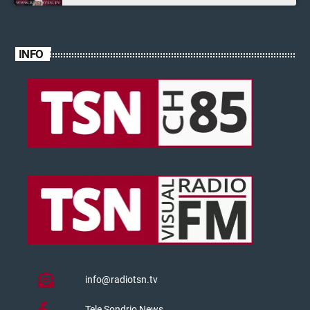
INFO
info@radiotsn.tv
Tele Sondrio News