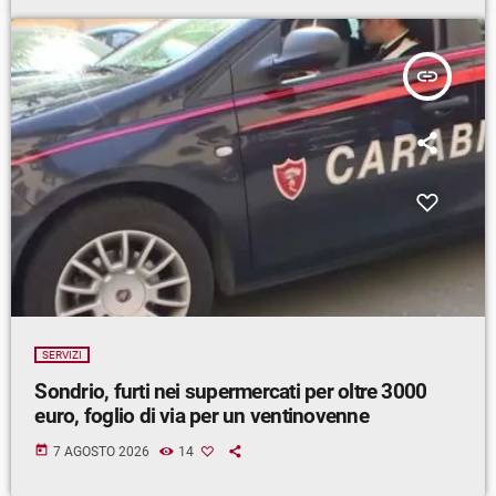
insert_link
SERVIZI
Sondrio, furti nei supermercati per oltre 3000
euro, foglio di via per un ventinovenne
today
7 AGOSTO 2026
14