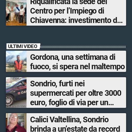
Riqualificata la sede del
opere sostitutive sarà
Centro per l’Impiego di
ultimato entro il 2026»
Chiavenna: investimento da
quasi 250mila euro
ULTIMI VIDEO
Gordona, una settimana di
fuoco, si spera nel maltempo
Sondrio, furti nei
supermercati per oltre 3000
euro, foglio di via per un
ventinovenne
Calici Valtellina, Sondrio
brinda a un’estate da record