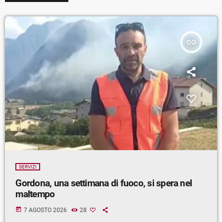
insert_link
SERVIZI
Gordona, una settimana di fuoco, si spera nel
maltempo
today
7 AGOSTO 2026
28