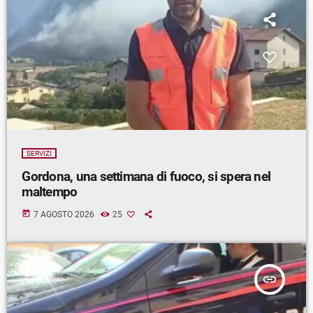
SERVIZI
Gordona, una settimana di fuoco, si spera nel
maltempo
today
7 AGOSTO 2026
25
insert_link