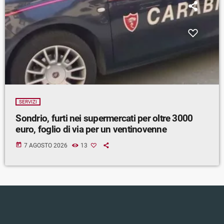
SERVIZI
Sondrio, furti nei supermercati per oltre 3000
euro, foglio di via per un ventinovenne
today
7 AGOSTO 2026
13