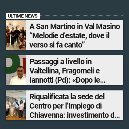
ULTIME NEWS
A San Martino in Val Masino
“Melodie d’estate, dove il
verso si fa canto”
Passaggi a livello in
Valtellina, Fragomeli e
Iannotti (Pd): «Dopo le
Olimpiadi solo un terzo delle
Riqualificata la sede del
opere sostitutive sarà
Centro per l’Impiego di
ultimato entro il 2026»
Chiavenna: investimento da
quasi 250mila euro