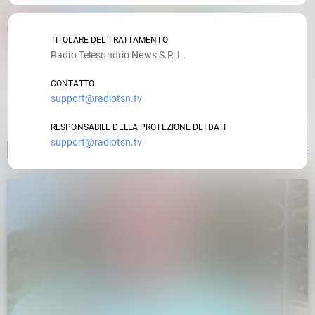
email
TITOLARE DEL TRATTAMENTO
Radio Telesondrio News S.R.L.
RATE IT
CONTATTO
support@radiotsn.tv
RESPONSABILE DELLA PROTEZIONE DEI DATI
support@radiotsn.tv
ARTICOLO PRECEDENTE
insert_link