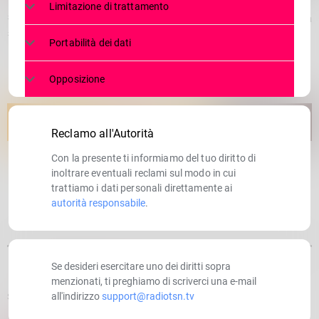
Limitazione di trattamento
#RadioTSN #tsn #telesondrionews #newsvaltellina #valtellina
#canale85 #lombardia #radio #tv
Portabilità dei dati
Opposizione
Reclamo all'Autorità
Con la presente ti informiamo del tuo diritto di
inoltrare eventuali reclami sul modo in cui
trattiamo i dati personali direttamente ai
autorità responsabile
.
Se desideri esercitare uno dei diritti sopra
menzionati, ti preghiamo di scriverci una e-mail
all'indirizzo
support@radiotsn.tv
SCRITTO DA:
RADIOTSN