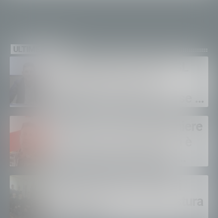
ULTIME NEWS
Sanità privata e RSA, UGL
chiede il rinnovo dei
contratti: “Servono risorse e
salari adeguati”
Sondrio, morto il carabiniere
Alessandro Gianetti: non è
sopravvissuto alle gravi
ustioni
Polizia di Stato, 16 nuovi
agenti in prova alla Questura
di Sondrio