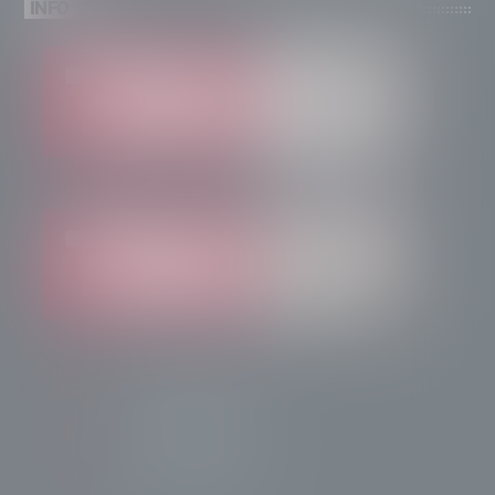
INFO
info@radiotsn.tv
Tele Sondrio News
TeleSondrioNews