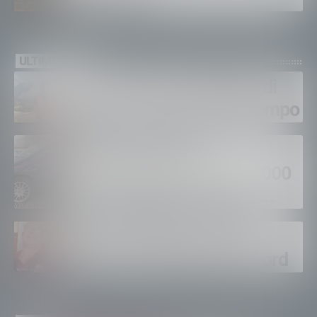
ULTIMI VIDEO
Gordona, una settimana di
fuoco, si spera nel maltempo
Sondrio, furti nei
supermercati per oltre 3000
euro, foglio di via per un
ventinovenne
Calici Valtellina, Sondrio
brinda a un’estate da record