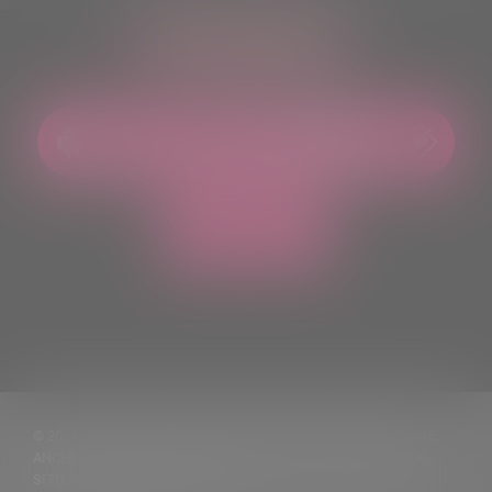
ASCOLTACI OVUNQUE
© 2021 TUTTI I DIRITTI RISERVATI. VIETATA LA RIPRODUZIONE,
ANCHE PARZIALE, DEI TESTI DELLE NOTIZIE PUBBLICATE SUL
SITO, SENZA CITARNE LA FONTE