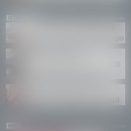
quasi 250mila euro
ULTIMI VIDEO
Gordona, una settimana di
fuoco, si spera nel maltempo
Sondrio, furti nei
supermercati per oltre 3000
euro, foglio di via per un
ventinovenne
Calici Valtellina, Sondrio
brinda a un’estate da record
INFO