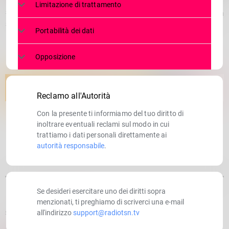
Limitazione di trattamento
#RadioTSN #tsn #telesondrionews #newsvaltellina #valtellina
#canale85 #lombardia #radio #tv
Portabilità dei dati
Opposizione
Reclamo all'Autorità
Con la presente ti informiamo del tuo diritto di
inoltrare eventuali reclami sul modo in cui
trattiamo i dati personali direttamente ai
autorità responsabile
.
Se desideri esercitare uno dei diritti sopra
menzionati, ti preghiamo di scriverci una e-mail
all'indirizzo
support@radiotsn.tv
SCRITTO DA:
RADIOTSN