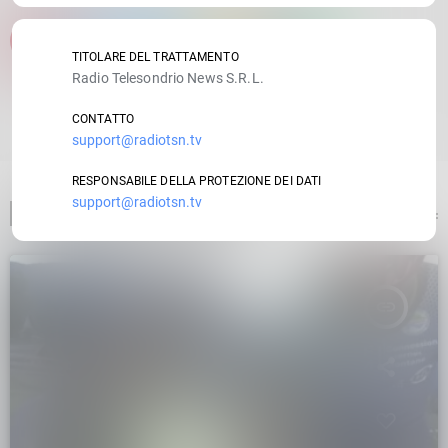
email
TITOLARE DEL TRATTAMENTO
Radio Telesondrio News S.R.L.
RATE IT
CONTATTO
support@radiotsn.tv
RESPONSABILE DELLA PROTEZIONE DEI DATI
support@radiotsn.tv
ARTICOLO PRECEDENTE
insert_link