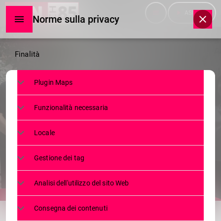
menu
play_arrow
ASCOLTA
Norme sulla privacy
Norme
Finalità
sulla
Plugin Maps
privacy
SERVIZI
Funzionalità necessaria
SAN TOMASO, L’ARTE APRE LE
CORTI
Locale
7 LUGLIO 2026
19
today
Gestione dei tag
Analisi dell'utilizzo del sito Web
share
email
Consegna dei contenuti