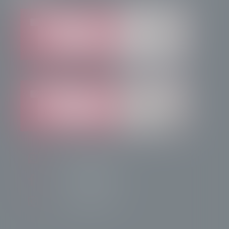
info@radiotsn.tv
Tele Sondrio News
TeleSondrioNews