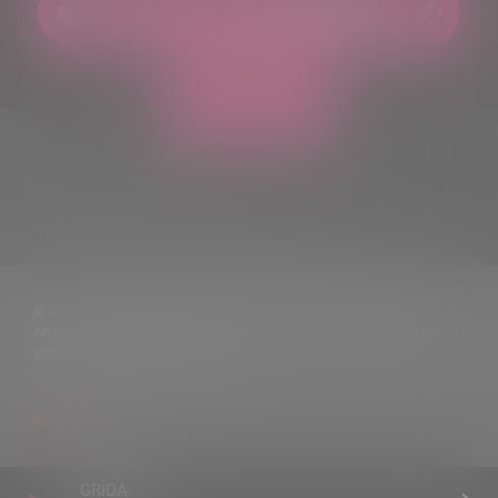
© 2021 TUTTI I DIRITTI RISERVATI. VIETATA LA RIPRODUZIONE,
ANCHE PARZIALE, DEI TESTI DELLE NOTIZIE PUBBLICATE SUL
SITO, SENZA CITARNE LA FONTE
GRIDA