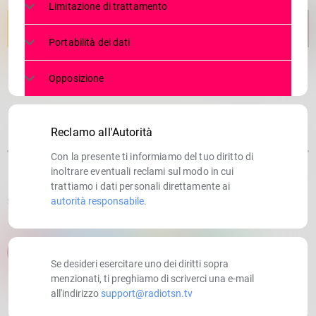
Limitazione di trattamento
Portabilità dei dati
Opposizione
Reclamo all'Autorità
Con la presente ti informiamo del tuo diritto di
inoltrare eventuali reclami sul modo in cui
trattiamo i dati personali direttamente ai
autorità responsabile
.
SCRITTO DA:
RADIOTSN
email
Se desideri esercitare uno dei diritti sopra
menzionati, ti preghiamo di scriverci una e-mail
all'indirizzo
support@radiotsn.tv
RATE IT