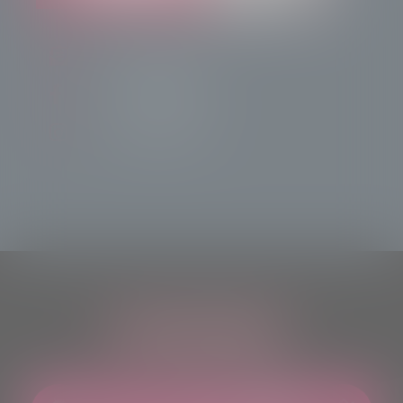
info@radiotsn.tv
Tele Sondrio News
TeleSondrioNews
ASCOLTACI OVUNQUE