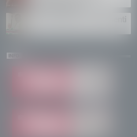
come si lavora”
Un solo altare, tre continenti
INFO