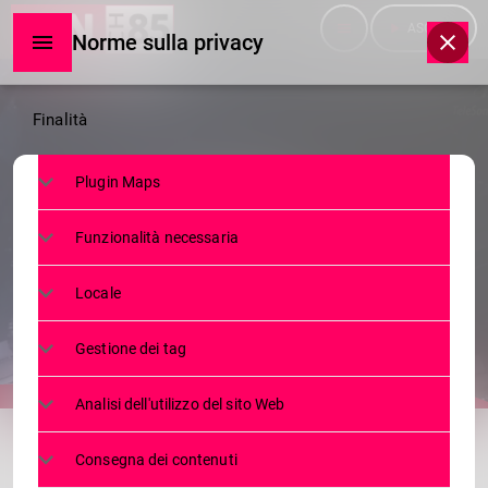
menu
play_arrow
ASCOLTA
Norme sulla privacy
Norme
Finalità
sulla
Plugin Maps
privacy
TELEGIORNALE
Funzionalità necessaria
TG GIOVEDI 15 12 2016
Locale
15 DICEMBRE 2016
19
today
Gestione dei tag
Analisi dell'utilizzo del sito Web
share
email
Consegna dei contenuti