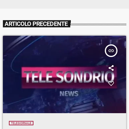
ARTICOLO PRECEDENTE
insert_link
TELEGIORNALE