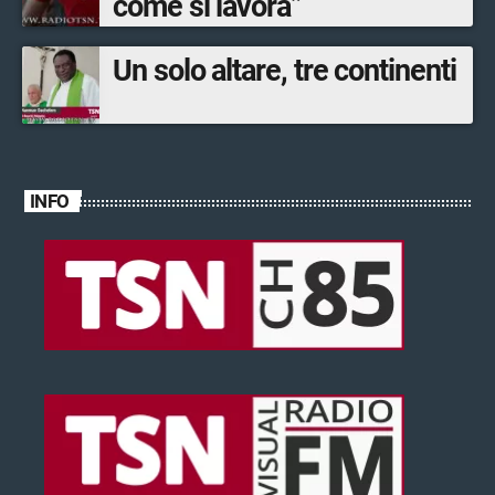
come si lavora”
Un solo altare, tre continenti
INFO