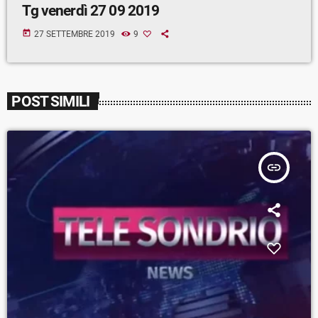
Tg venerdì 27 09 2019
today
27 SETTEMBRE 2019
9
POST SIMILI
insert_link