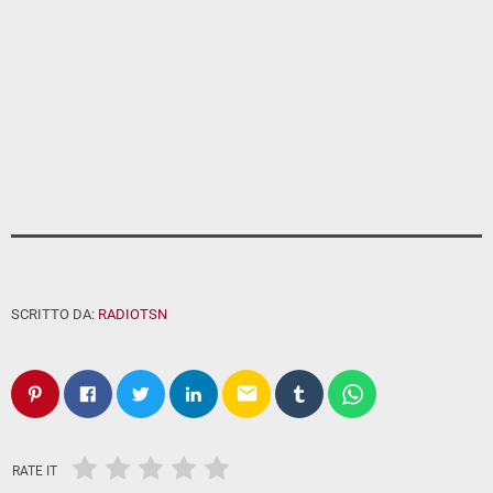
SCRITTO DA:
RADIOTSN
email
RATE IT