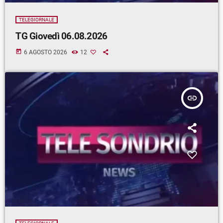
TELEGIORNALE
TG Giovedì 06.08.2026
today
6 AGOSTO 2026
12
insert_link