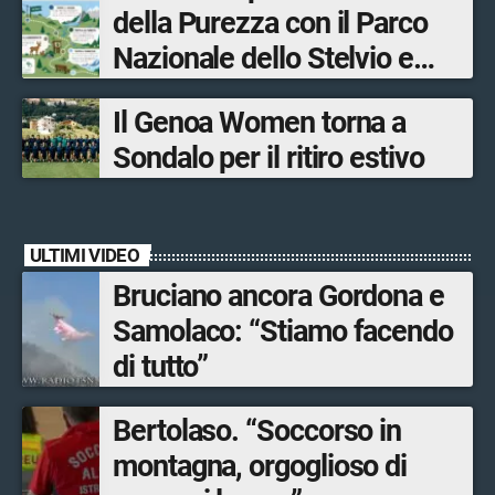
della Purezza con il Parco
Sondrio, Milano e Como
Nazionale dello Stelvio e
Bormio Tourism
Il Genoa Women torna a
Sondalo per il ritiro estivo
ULTIMI VIDEO
Bruciano ancora Gordona e
Samolaco: “Stiamo facendo
di tutto”
Bertolaso. “Soccorso in
montagna, orgoglioso di