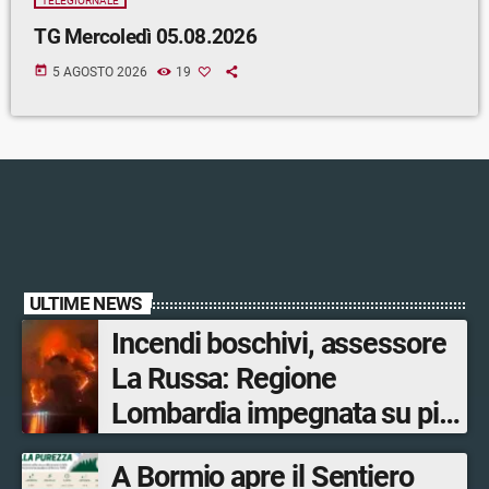
TELEGIORNALE
TG Mercoledì 05.08.2026
today
5 AGOSTO 2026
19
ULTIME NEWS
Incendi boschivi, assessore
La Russa: Regione
Lombardia impegnata su più
fronti, 48 volontari coinvolti
A Bormio apre il Sentiero
tra le province di Lecco,