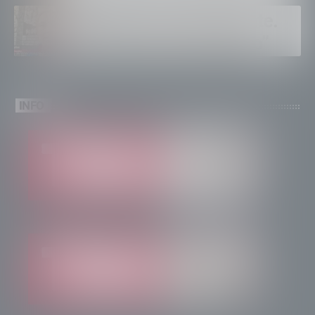
Albaredo accende l’estate.
”Quanti eventi ad agosto”
INFO