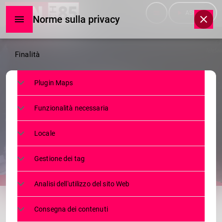
menu
play_arrow
ASCOLTA
Norme sulla privacy
Norme
Finalità
sulla
Plugin Maps
privacy
TELEGIORNALE
Funzionalità necessaria
TG MARTEDÌ 24.12.2019
Locale
24 DICEMBRE 2019
17
today
Gestione dei tag
Analisi dell'utilizzo del sito Web
share
email
Consegna dei contenuti