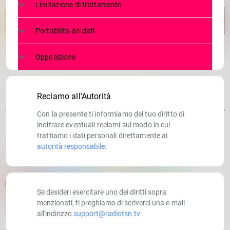
Limitazione di trattamento
Portabilità dei dati
Opposizione
Reclamo all'Autorità
Con la presente ti informiamo del tuo diritto di
inoltrare eventuali reclami sul modo in cui
trattiamo i dati personali direttamente ai
autorità responsabile
.
SCRITTO DA:
RADIOTSN
email
Se desideri esercitare uno dei diritti sopra
menzionati, ti preghiamo di scriverci una e-mail
all'indirizzo
support@radiotsn.tv
RATE IT