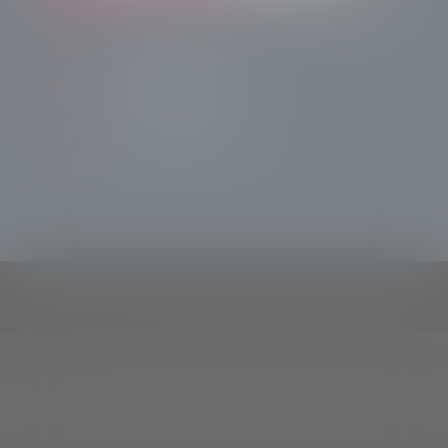
info@radiotsn.tv
Tele Sondrio News
TeleSondrioNews