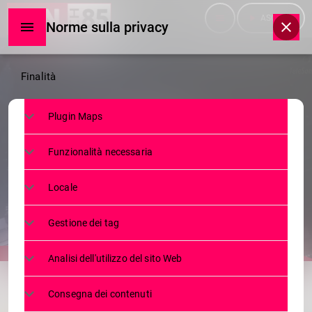
menu
play_arrow
ASCOLTA
Norme sulla privacy
Norme
Finalità
sulla
Plugin Maps
privacy
TELEGIORNALE
Funzionalità necessaria
TG MARTEDÌ 08.12.2020
Locale
8 DICEMBRE 2020
19
today
Gestione dei tag
Analisi dell'utilizzo del sito Web
share
email
Consegna dei contenuti