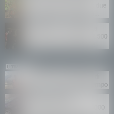
intervento in Valmasino: due
escursionisti soccorsi in
poche ore
Madesimo, escursionista
bloccato in un canale a 2.500
metri: salvato nella notte
ULTIMI VIDEO
Gordona, una settimana di
fuoco, si spera nel maltempo
Sondrio, furti nei
supermercati per oltre 3000