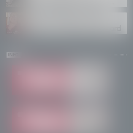
euro, foglio di via per un
ventinovenne
Calici Valtellina, Sondrio
brinda a un’estate da record
INFO