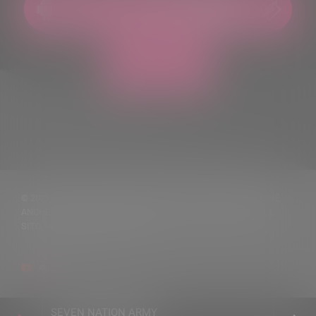
© 2021 TUTTI I DIRITTI RISERVATI. VIETATA LA RIPRODUZIONE,
ANCHE PARZIALE, DEI TESTI DELLE NOTIZIE PUBBLICATE SUL
SITO, SENZA CITARNE LA FONTE
SEVEN NATION ARMY