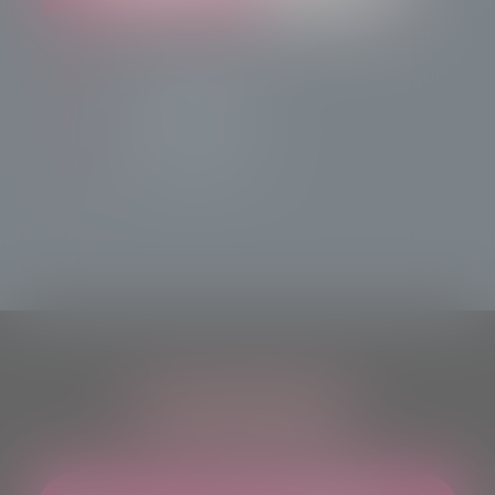
info@radiotsn.tv
Tele Sondrio News
TeleSondrioNews
ASCOLTACI OVUNQUE