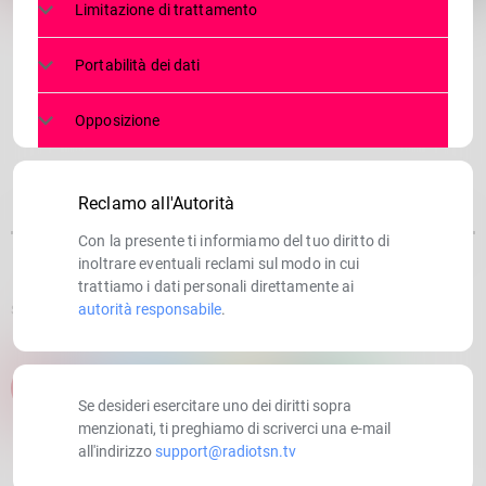
Limitazione di trattamento
Portabilità dei dati
Opposizione
Reclamo all'Autorità
Con la presente ti informiamo del tuo diritto di
inoltrare eventuali reclami sul modo in cui
trattiamo i dati personali direttamente ai
autorità responsabile
.
SCRITTO DA:
RADIOTSN
email
Se desideri esercitare uno dei diritti sopra
menzionati, ti preghiamo di scriverci una e-mail
all'indirizzo
support@radiotsn.tv
RATE IT