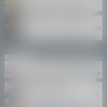
escursionisti soccorsi in
poche ore
Madesimo, escursionista
bloccato in un canale a 2.500
metri: salvato nella notte
ULTIMI VIDEO
Gordona, una settimana di
fuoco, si spera nel maltempo
Sondrio, furti nei
supermercati per oltre 3000
euro, foglio di via per un