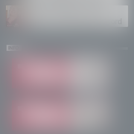
ventinovenne
Calici Valtellina, Sondrio
brinda a un’estate da record
INFO