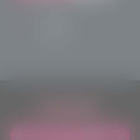
info@radiotsn.tv
Tele Sondrio News
TeleSondrioNews
ASCOLTACI OVUNQUE