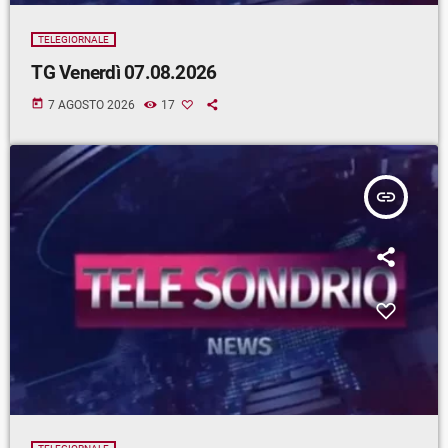
TELEGIORNALE
TG Venerdì 07.08.2026
today
7 AGOSTO 2026
17
insert_link