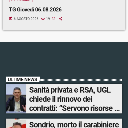
TELEGIORNALE
TG Giovedì 06.08.2026
today
6 AGOSTO 2026
19
ULTIME NEWS
Sanità privata e RSA, UGL
chiede il rinnovo dei
contratti: “Servono risorse e
salari adeguati”
Sondrio, morto il carabiniere