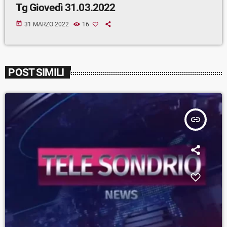
Tg Giovedì 31.03.2022
today
31 MARZO 2022
16
POST SIMILI
insert_link