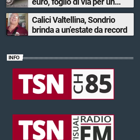
euro, foglio di via per un
ventinovenne
Calici Valtellina, Sondrio
brinda a un’estate da record
INFO