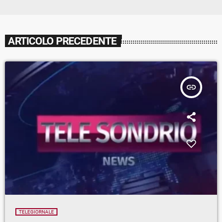
ARTICOLO PRECEDENTE
insert_link
TELEGIORNALE