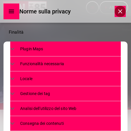
menu
play_arrow
ASCOLTA
Norme sulla privacy
Norme
Finalità
sulla
Plugin Maps
privacy
TELEGIORNALE
Funzionalità necessaria
TG LUNEDÌ 17.04.2023
Locale
17 APRILE 2023
81
today
Gestione dei tag
Analisi dell'utilizzo del sito Web
share
email
Consegna dei contenuti