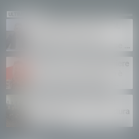
ULTIME NEWS
Sanità privata e RSA, UGL
chiede il rinnovo dei
contratti: “Servono risorse e
salari adeguati”
Sondrio, morto il carabiniere
Alessandro Gianetti: non è
sopravvissuto alle gravi
ustioni
Polizia di Stato, 16 nuovi
agenti in prova alla Questura
di Sondrio