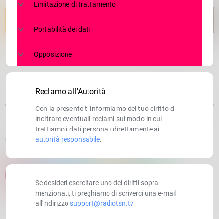
Limitazione di trattamento
Portabilità dei dati
Opposizione
Reclamo all'Autorità
Con la presente ti informiamo del tuo diritto di
inoltrare eventuali reclami sul modo in cui
trattiamo i dati personali direttamente ai
autorità responsabile
.
SCRITTO DA:
RADIOTSN
email
Se desideri esercitare uno dei diritti sopra
menzionati, ti preghiamo di scriverci una e-mail
all'indirizzo
support@radiotsn.tv
RATE IT