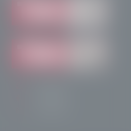
info@radiotsn.tv
Tele Sondrio News
TeleSondrioNews