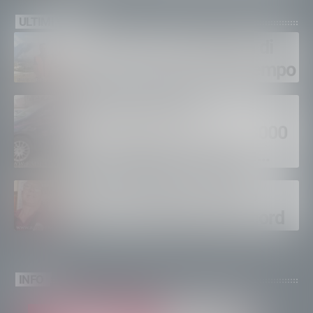
ULTIMI VIDEO
Gordona, una settimana di
fuoco, si spera nel maltempo
Sondrio, furti nei
supermercati per oltre 3000
euro, foglio di via per un
ventinovenne
Calici Valtellina, Sondrio
brinda a un’estate da record
INFO