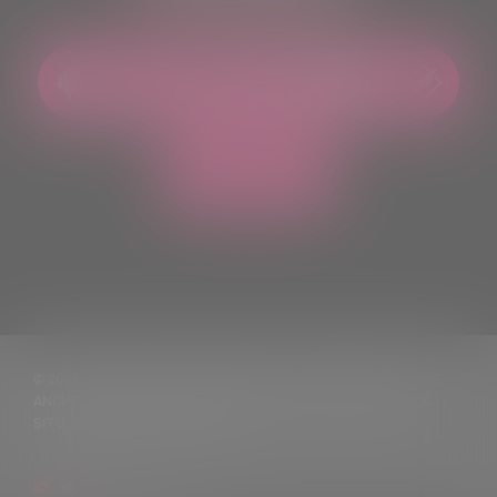
© 2021 TUTTI I DIRITTI RISERVATI. VIETATA LA RIPRODUZIONE,
ANCHE PARZIALE, DEI TESTI DELLE NOTIZIE PUBBLICATE SUL
SITO, SENZA CITARNE LA FONTE