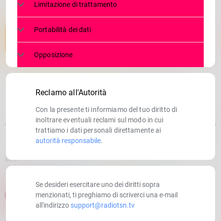
Limitazione di trattamento
Portabilità dei dati
Opposizione
Reclamo all'Autorità
Con la presente ti informiamo del tuo diritto di
inoltrare eventuali reclami sul modo in cui
trattiamo i dati personali direttamente ai
autorità responsabile
.
SCRITTO DA:
RADIOTSN
Se desideri esercitare uno dei diritti sopra
email
menzionati, ti preghiamo di scriverci una e-mail
all'indirizzo
support@radiotsn.tv