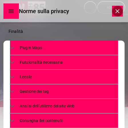
menu
play_arrow
ASCOLTA
Norme sulla privacy
Norme
Finalità
sulla
Plugin Maps
privacy
TELEGIORNALE
Funzionalità necessaria
TG VENERDI 11.08.2023
Locale
11 AGOSTO 2023
80
today
Gestione dei tag
Analisi dell'utilizzo del sito Web
share
email
Consegna dei contenuti