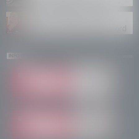
euro, foglio di via per un
ventinovenne
Calici Valtellina, Sondrio
brinda a un’estate da record
INFO