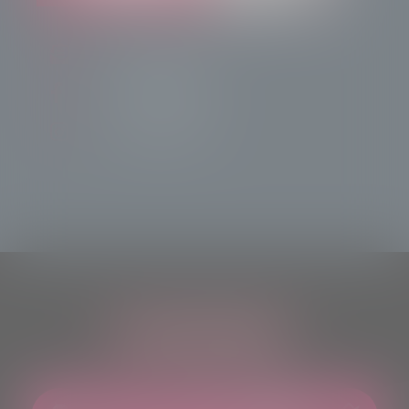
info@radiotsn.tv
Tele Sondrio News
TeleSondrioNews
ASCOLTACI OVUNQUE