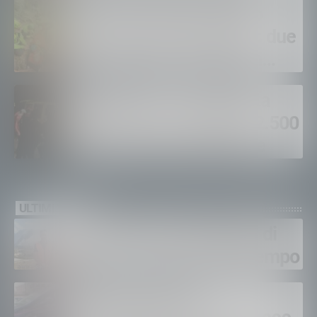
Soccorso Alpino, doppio
intervento in Valmasino: due
escursionisti soccorsi in
poche ore
Madesimo, escursionista
bloccato in un canale a 2.500
metri: salvato nella notte
ULTIMI VIDEO
Gordona, una settimana di
fuoco, si spera nel maltempo
Sondrio, furti nei