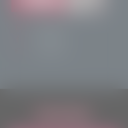
info@radiotsn.tv
Tele Sondrio News
TeleSondrioNews
ASCOLTACI OVUNQUE