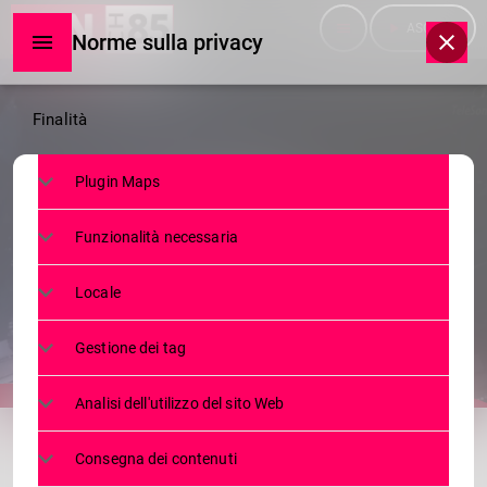
menu
play_arrow
ASCOLTA
Norme sulla privacy
Norme
Finalità
sulla
Plugin Maps
privacy
TELEGIORNALE
Funzionalità necessaria
TG MERCOLEDÌ 27.09.2023
Locale
27 SETTEMBRE 2023
72
today
Gestione dei tag
Analisi dell'utilizzo del sito Web
share
email
Consegna dei contenuti