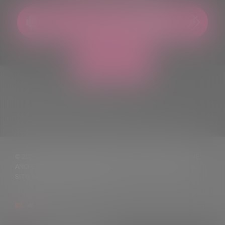
© 2021 TUTTI I DIRITTI RISERVATI. VIETATA LA RIPRODUZIONE,
ANCHE PARZIALE, DEI TESTI DELLE NOTIZIE PUBBLICATE SUL
SITO, SENZA CITARNE LA FONTE