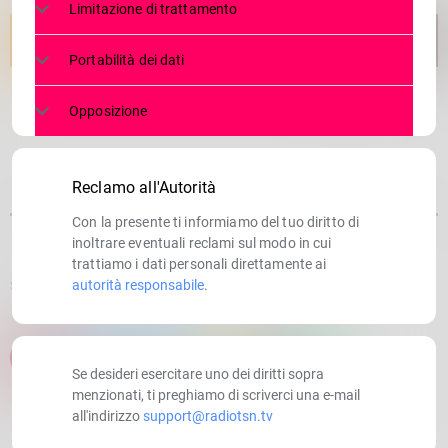
Limitazione di trattamento
Portabilità dei dati
Opposizione
Reclamo all'Autorità
Con la presente ti informiamo del tuo diritto di
inoltrare eventuali reclami sul modo in cui
trattiamo i dati personali direttamente ai
autorità responsabile
.
SCRITTO DA:
RADIOTSN
email
Se desideri esercitare uno dei diritti sopra
menzionati, ti preghiamo di scriverci una e-mail
all'indirizzo
support@radiotsn.tv
RATE IT