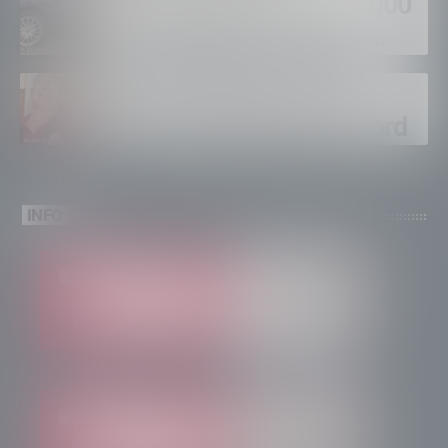
supermercati per oltre 3000
euro, foglio di via per un
ventinovenne
Calici Valtellina, Sondrio
brinda a un’estate da record
INFO