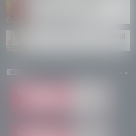
montagna, orgoglioso di
come si lavora”
Un solo altare, tre continenti
INFO