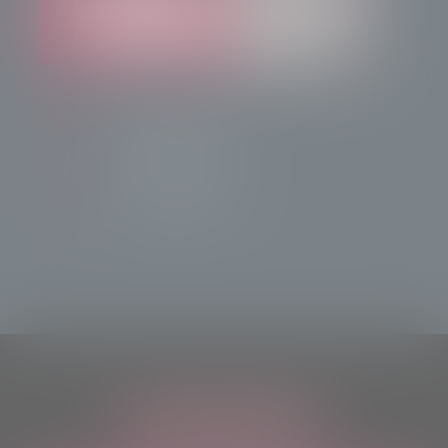
info@radiotsn.tv
Tele Sondrio News
TeleSondrioNews
ASCOLTACI OVUNQUE