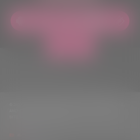
© 2021 TUTTI I DIRITTI RISERVATI. VIETATA LA RIPRODUZIONE,
ANCHE PARZIALE, DEI TESTI DELLE NOTIZIE PUBBLICATE SUL
SITO, SENZA CITARNE LA FONTE