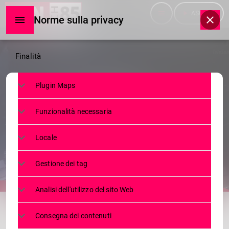
menu
play_arrow
ASCOLTA
Norme sulla privacy
Norme
Finalità
sulla
Plugin Maps
privacy
TELEGIORNALE
Funzionalità necessaria
TG GIOVEDÌ 22.02.2024
Locale
22 FEBBRAIO 2024
83
today
Gestione dei tag
Analisi dell'utilizzo del sito Web
share
email
Consegna dei contenuti