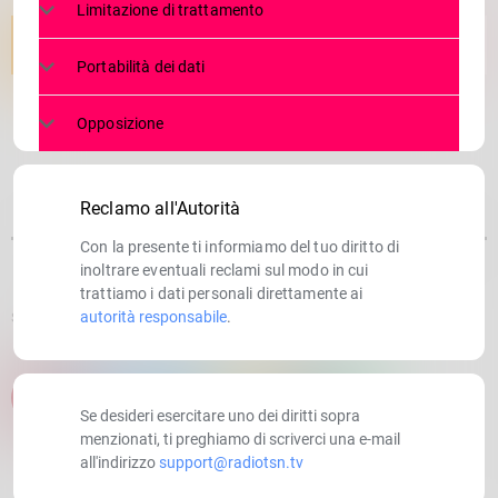
Limitazione di trattamento
Portabilità dei dati
Opposizione
Reclamo all'Autorità
Con la presente ti informiamo del tuo diritto di
inoltrare eventuali reclami sul modo in cui
trattiamo i dati personali direttamente ai
autorità responsabile
.
SCRITTO DA:
RADIOTSN
email
Se desideri esercitare uno dei diritti sopra
menzionati, ti preghiamo di scriverci una e-mail
all'indirizzo
support@radiotsn.tv
RATE IT