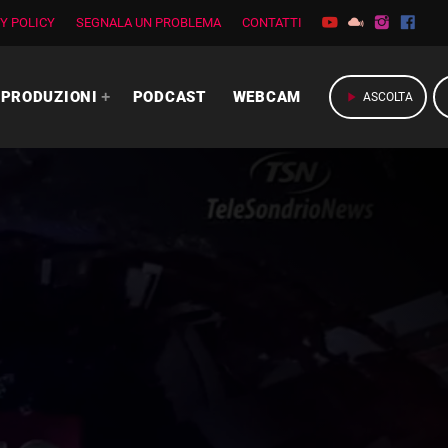
Y POLICY
SEGNALA UN PROBLEMA
CONTATTI
PRODUZIONI
PODCAST
WEBCAM
play_arrow
ASCOLTA