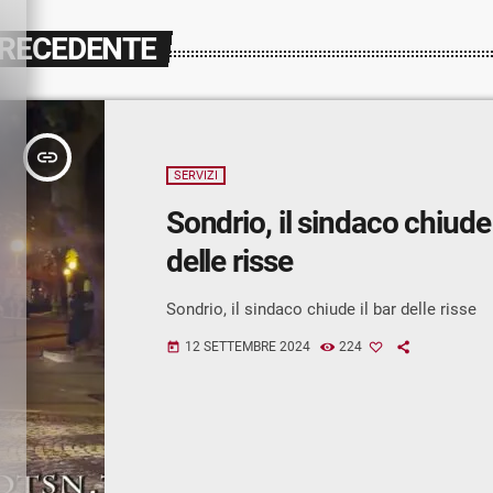
PRECEDENTE
insert_link
SERVIZI
Sondrio, il sindaco chiude 
delle risse
Sondrio, il sindaco chiude il bar delle risse
12 SETTEMBRE 2024
224
today