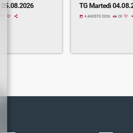
 05.08.2026
TG Martedì 04.08.
17
4 AGOSTO 2026
28
today