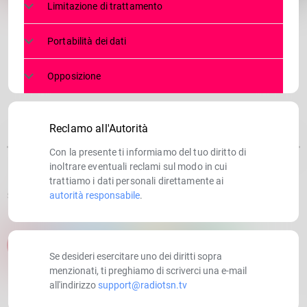
Limitazione di trattamento
Portabilità dei dati
Opposizione
Reclamo all'Autorità
Con la presente ti informiamo del tuo diritto di
inoltrare eventuali reclami sul modo in cui
trattiamo i dati personali direttamente ai
autorità responsabile
.
SCRITTO DA:
RADIOTSN
email
Se desideri esercitare uno dei diritti sopra
menzionati, ti preghiamo di scriverci una e-mail
all'indirizzo
support@radiotsn.tv
RATE IT