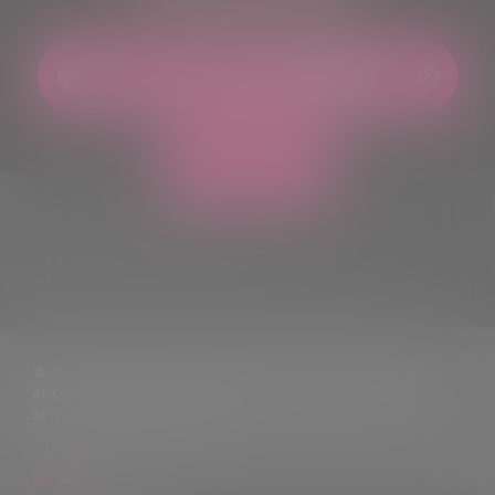
© 2021 TUTTI I DIRITTI RISERVATI. VIETATA LA RIPRODUZIONE,
ANCHE PARZIALE, DEI TESTI DELLE NOTIZIE PUBBLICATE SUL
SITO, SENZA CITARNE LA FONTE