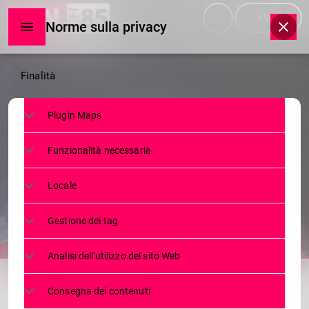
menu
play_arrow
ASCOLTA
Norme sulla privacy
Norme
Finalità
sulla
Plugin Maps
privacy
TELEGIORNALE
Funzionalità necessaria
TG MARTEDÌ 05.11.2024
Locale
5 NOVEMBRE 2024
54
today
Gestione dei tag
Analisi dell'utilizzo del sito Web
share
email
Consegna dei contenuti