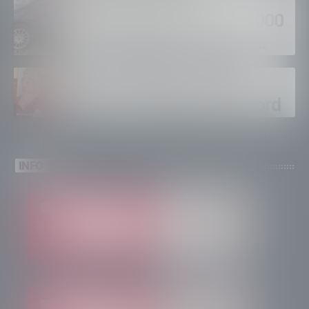
supermercati per oltre 3000
euro, foglio di via per un
ventinovenne
Calici Valtellina, Sondrio
brinda a un’estate da record
INFO