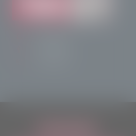
info@radiotsn.tv
Tele Sondrio News
TeleSondrioNews
ASCOLTACI OVUNQUE