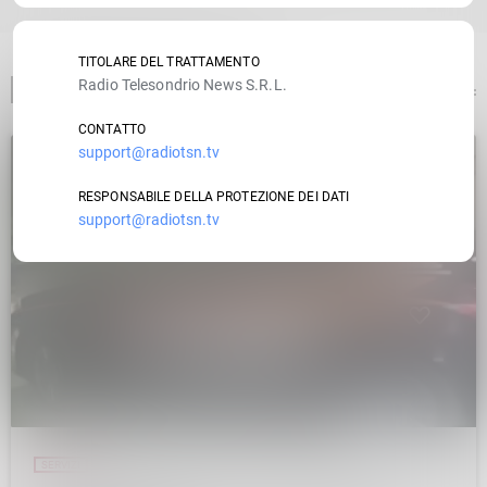
TITOLARE DEL TRATTAMENTO
Radio Telesondrio News S.R.L.
ARTICOLO PRECEDENTE
CONTATTO
support@radiotsn.tv
insert_link
RESPONSABILE DELLA PROTEZIONE DEI DATI
support@radiotsn.tv
SERVIZI