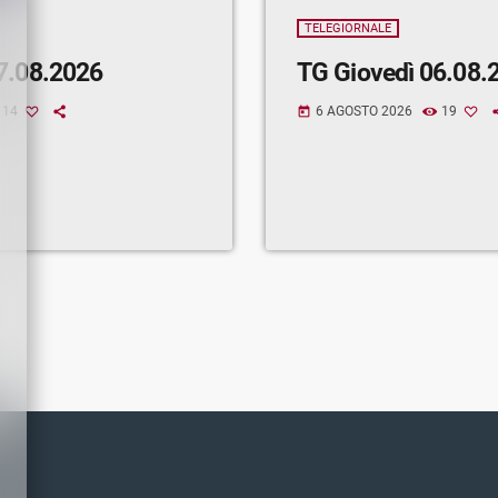
TELEGIORNALE
7.08.2026
TG Giovedì 06.08.
14
6 AGOSTO 2026
19
today