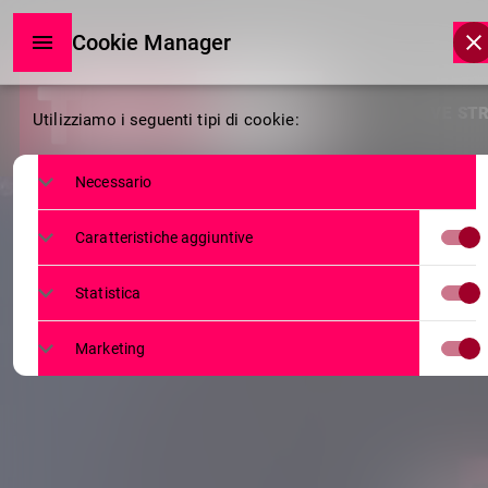
Cookie Manager
Cookie
HOME
LIVE ST
Utilizziamo i seguenti tipi di cookie:
Manager
Necessario
Caratteristiche aggiuntive
Statistica
Marketing