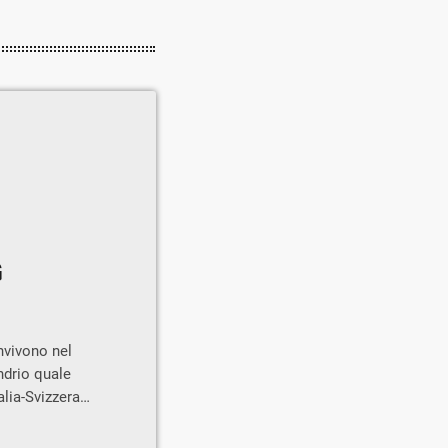
G
onvivono nel
ndrio quale
alia-Svizzera
a euro per la
iorni precedenti