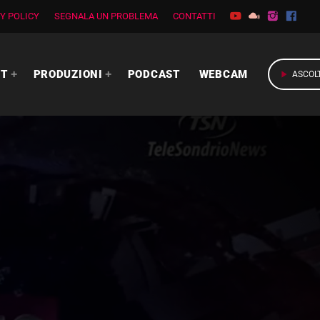
Y POLICY
SEGNALA UN PROBLEMA
CONTATTI
RT
PRODUZIONI
PODCAST
WEBCAM
play_arrow
ASCOL