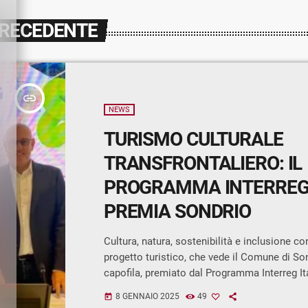
PRECEDENTE
insert_link
NEWS
TURISMO CULTURALE
TRANSFRONTALIERO: IL
PROGRAMMA INTERRE
PREMIA SONDRIO
Cultura, natura, sostenibilità e inclusione c
progetto turistico, che vede il Comune di So
capofila, premiato dal Programma Interreg It
con un finanziamento di un milione e 370 mil
8 GENNAIO 2025
49
today
parte italiana. La bella notizia è giunta nei g