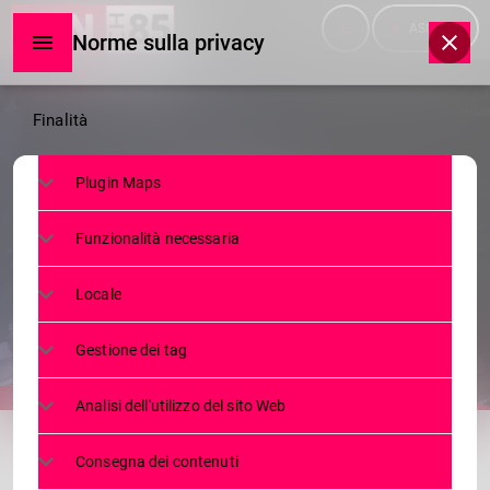
menu
play_arrow
ASCOLTA
Norme sulla privacy
Norme
Finalità
sulla
Plugin Maps
privacy
TELEGIORNALE
Funzionalità necessaria
TG GIOVEDÌ 27.03.2025
Locale
27 MARZO 2025
43
today
Gestione dei tag
Analisi dell'utilizzo del sito Web
share
email
Consegna dei contenuti