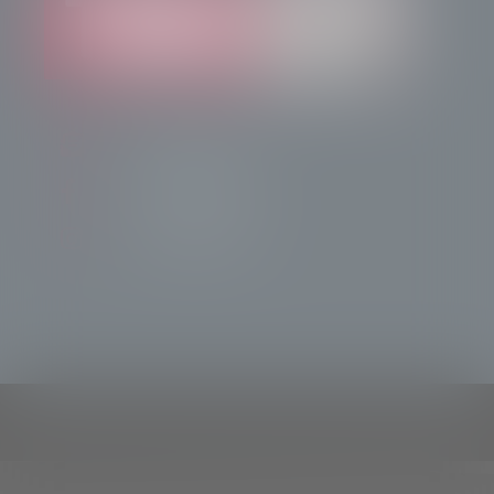
info@radiotsn.tv
Tele Sondrio News
TeleSondrioNews