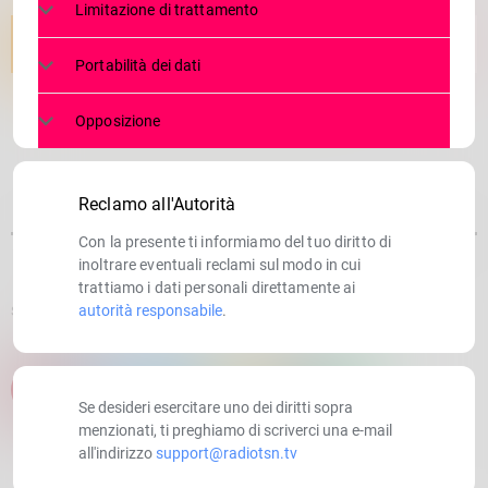
Limitazione di trattamento
Portabilità dei dati
Opposizione
Reclamo all'Autorità
Con la presente ti informiamo del tuo diritto di
inoltrare eventuali reclami sul modo in cui
trattiamo i dati personali direttamente ai
autorità responsabile
.
SCRITTO DA:
RADIOTSN
email
Se desideri esercitare uno dei diritti sopra
menzionati, ti preghiamo di scriverci una e-mail
all'indirizzo
support@radiotsn.tv
RATE IT