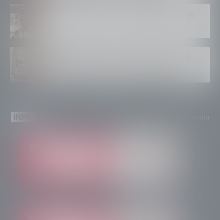
Tirano dopo la tangenziale
Albaredo accende l’estate.
”Quanti eventi ad agosto”
INFO