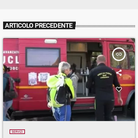
ARTICOLO PRECEDENTE
insert_link
SERVIZI