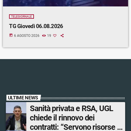
TELEGIORNALE
TG Giovedì 06.08.2026
today
6 AGOSTO 2026
19
ULTIME NEWS
Sanità privata e RSA, UGL
chiede il rinnovo dei
contratti: “Servono risorse e