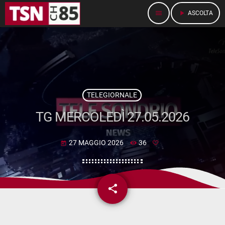
menu
play_arrow
ASCOLTA
TELEGIORNALE
TG MERCOLEDÌ 27.05.2026
27 MAGGIO 2026
36
today
share
email