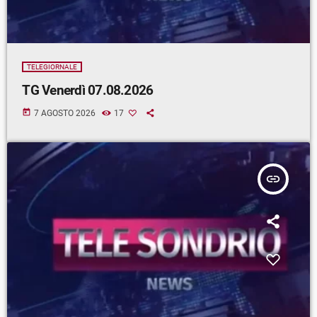
TELEGIORNALE
TG Venerdì 07.08.2026
today
7 AGOSTO 2026
17
insert_link