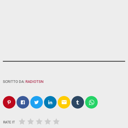
SCRITTO DA:
RADIOTSN
email
RATE IT