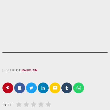
SCRITTO DA:
RADIOTSN
email
RATE IT