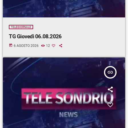
TELEGIORNALE
TG Giovedì 06.08.2026
today
6 AGOSTO 2026
12
insert_link