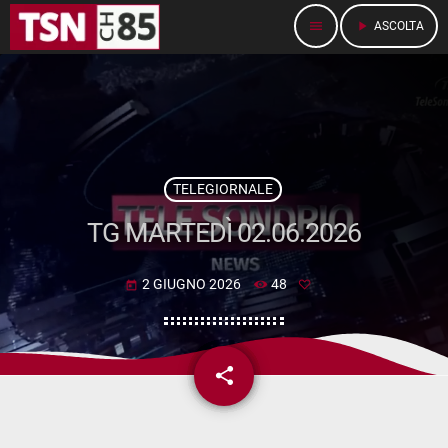
menu
play_arrow
ASCOLTA
TELEGIORNALE
TG MARTEDÌ 02.06.2026
2 GIUGNO 2026
48
today
share
email