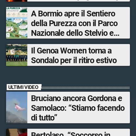
fronti, 48 volontari coinvolti
A Bormio apre il Sentiero
tra le province di Lecco,
della Purezza con il Parco
Sondrio, Milano e Como
Nazionale dello Stelvio e
Bormio Tourism
Il Genoa Women torna a
Sondalo per il ritiro estivo
ULTIMI VIDEO
Bruciano ancora Gordona e
Samolaco: “Stiamo facendo
di tutto”
Bertolaso. “Soccorso in