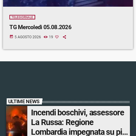
TELEGIORNALE
TG Mercoledì 05.08.2026
today
5 AGOSTO 2026
19
ULTIME NEWS
Incendi boschivi, assessore
La Russa: Regione
Lombardia impegnata su più