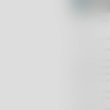
Per la prima volta 
Sondalo.
Qui oggi i malati ri
Tra i pazienti in cur
Proprio per in con
giugno sarà riaperto
sospese, nell’autun
le urgenze, come si è
Attualmente ci son
bambini già la setti
Un ritorno alla norm