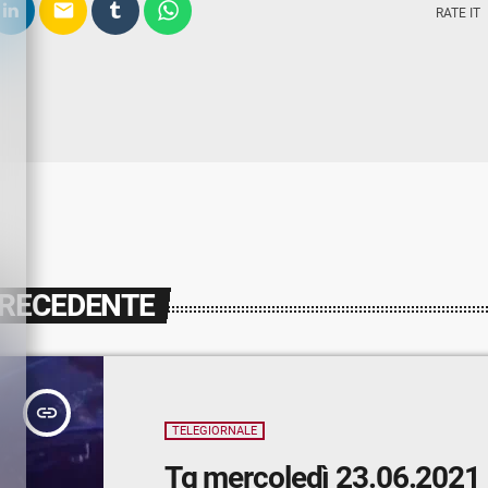
email
RATE IT
PRECEDENTE
insert_link
TELEGIORNALE
Tg mercoledì 23.06.2021