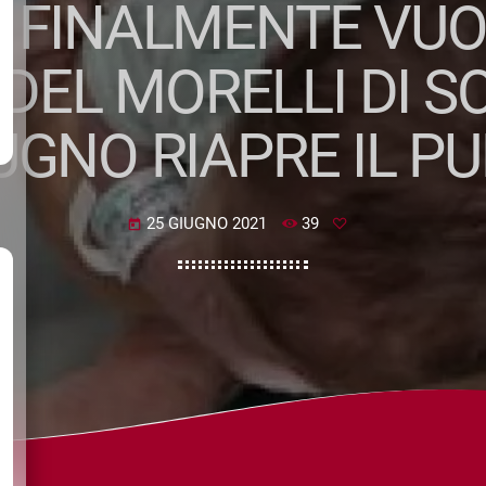
 FINALMENTE VUO
 DEL MORELLI DI S
IUGNO RIAPRE IL P
25 GIUGNO 2021
39
today