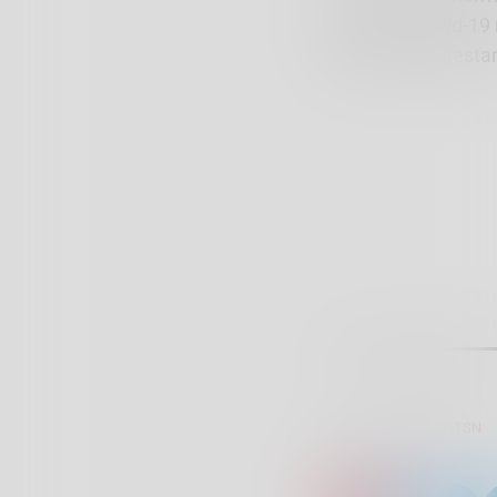
dei malati covid-19 
possibile alle gestan
SCRITTO DA:
RADIOTSN