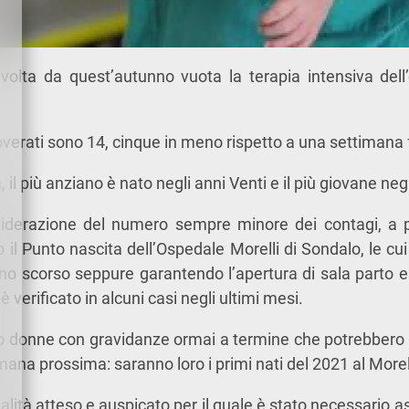
volta da quest’autunno vuota la terapia intensiva dell
coverati sono 14, cinque in meno rispetto a una settimana 
a, il più anziano è nato negli anni Venti e il più giovane neg
siderazione del numero sempre minore dei contagi, a p
 il Punto nascita dell’Ospedale Morelli di Sondalo, le cui
no scorso seppure garantendo l’apertura di sala parto e
 verificato in alcuni casi negli ultimi mesi.
o donne con gravidanze ormai a termine che potrebbero v
mana prossima: saranno loro i primi nati del 2021 al Morell
alità atteso e auspicato per il quale è stato necessario a