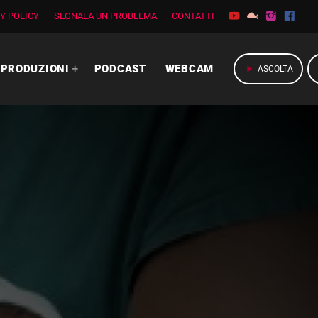
Y POLICY
SEGNALA UN PROBLEMA
CONTATTI
PRODUZIONI
PODCAST
WEBCAM
play_arrow
ASCOLTA