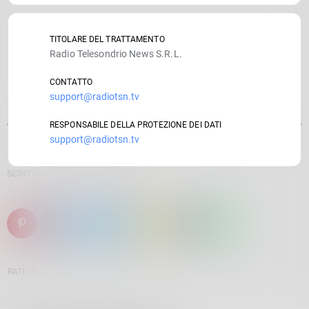
TITOLARE DEL TRATTAMENTO
Radio Telesondrio News S.R.L.
CONTATTO
support@radiotsn.tv
RESPONSABILE DELLA PROTEZIONE DEI DATI
support@radiotsn.tv
SCRITTO DA:
GIULIANO PADRONI
email
RATE IT