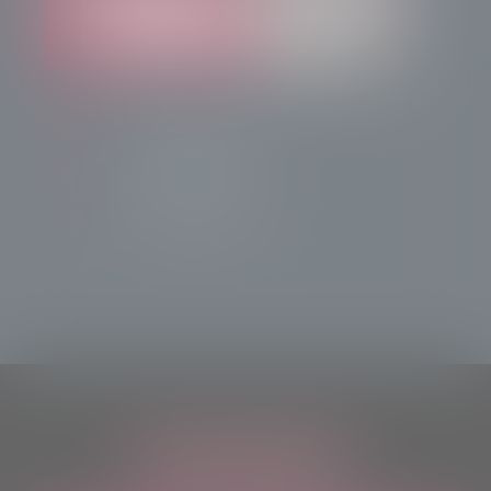
info@radiotsn.tv
Tele Sondrio News
TeleSondrioNews
ASCOLTACI OVUNQUE