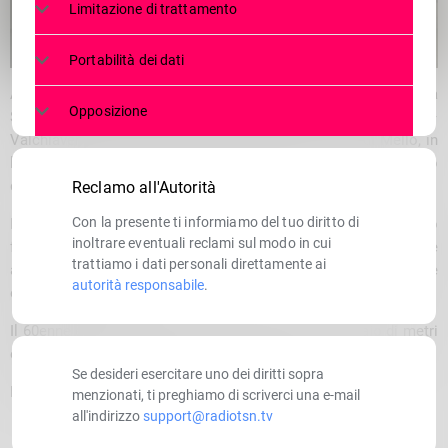
Limitazione di trattamento
Portabilità dei dati
Allertamento alle 11:00 di questa mattina per i tecnici della
Opposizione
Stazione di Valmasino, VII Delegazione Valtellina –
Valchiavenna del Soccorso alpino intervenuti in Val di Mello, in
località Rasica, per un uomo di circa 60 anni di Traona colpito
da un malore mentre era in una baita.
Reclamo all'Autorità
Con la presente ti informiamo del tuo diritto di
Immediatamente attivata una squadra che, a bordo di un mezzo
inoltrare eventuali reclami sul modo in cui
fuoristrada, ha raggiunto il posto, contemporaneamente
trattiamo i dati personali direttamente ai
all’elisoccorso di Sondrio di Areu – Agenzia regionale
autorità responsabile
.
emergenza urgenza.
Il 60enne è stato trasportato in barella per un centinaio di metri
e infine imbarcato sull’elicottero per il trasporto in ospedale.
Se desideri esercitare uno dei diritti sopra
L’intervento si è concluso nel pomeriggio.
menzionati, ti preghiamo di scriverci una e-mail
all'indirizzo
support@radiotsn.tv