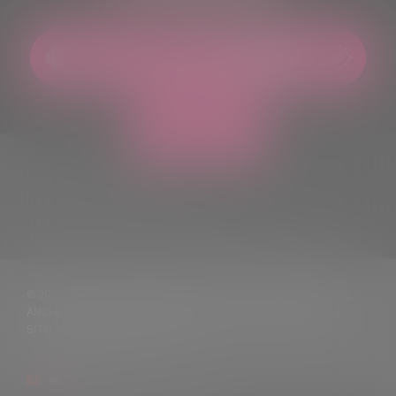
© 2021 TUTTI I DIRITTI RISERVATI. VIETATA LA RIPRODUZIONE,
ANCHE PARZIALE, DEI TESTI DELLE NOTIZIE PUBBLICATE SUL
SITO, SENZA CITARNE LA FONTE