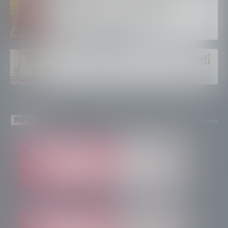
montagna, orgoglioso di
come si lavora”
Un solo altare, tre continenti
INFO