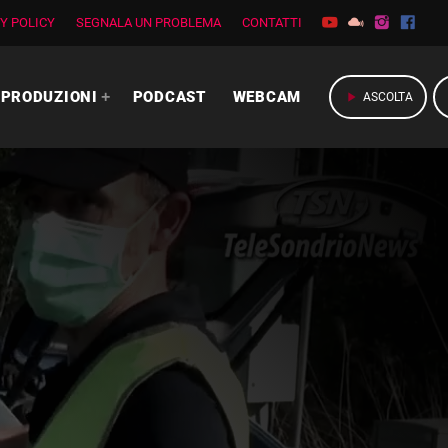
Y POLICY
SEGNALA UN PROBLEMA
CONTATTI
PRODUZIONI
PODCAST
WEBCAM
play_arrow
ASCOLTA