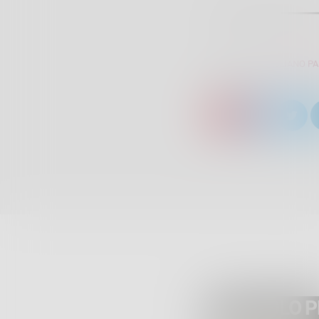
SCRITTO DA:
GIULIANO P
ARTICOLO 