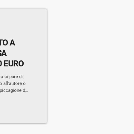
TO A
SA
0 EURO
 ci pare di
o all'autore o
mpiccagione del
o per questo
 euro la
a denuncia o
forze