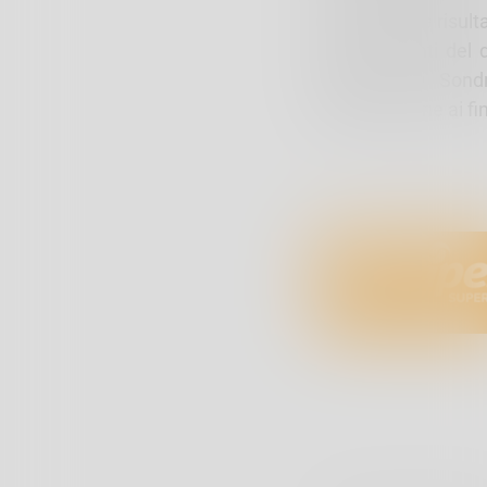
Il trentenne è risult
suoi confronti del 
Questore di Sondr
identificazione ai fi