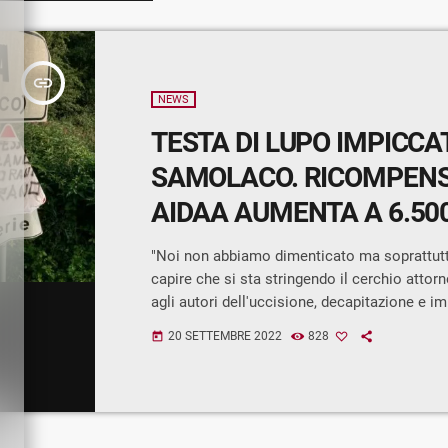
insert_link
NEWS
TESTA DI LUPO IMPICCA
SAMOLACO. RICOMPEN
AIDAA AUMENTA A 6.50
"Noi non abbiamo dimenticato ma soprattutto
capire che si sta stringendo il cerchio attorn
agli autori dell'uccisione, decapitazione e i
lupo sul cartello stradale di Era di Samolac
20 SETTEMBRE 2022
828
today
motivo abbiamo deciso di aumentare a 6.500
ricompensa che verrà pagata a chi con la su
testimonianza resa nei termini di legge alle 
dell'ordine aiuterà a individuare e far […]