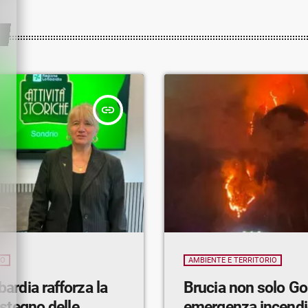
insert_link
IO
AMBIENTE E TERRITORIO
rdia rafforza la
Brucia non solo Gordona:
ostegno delle
emergenza incendi