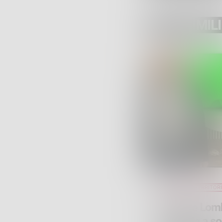
POST SIMILI
AMBIENTE E TERRITOR
Regione Lomba
strategia a s