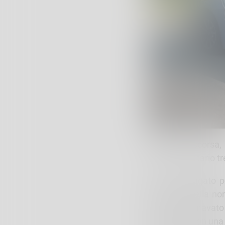
Domenica scorsa, 
extracomunitario tr
L’uomo, indagato p
violazione della n
per furto aggravato
reclusione, con una