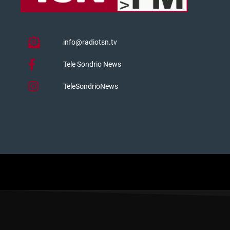
info@radiotsn.tv
Tele Sondrio News
TeleSondrioNews