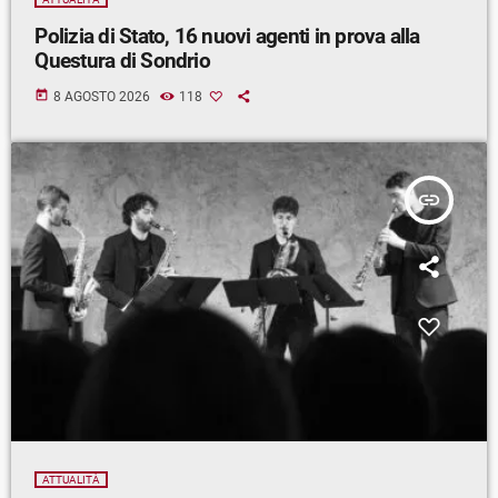
Polizia di Stato, 16 nuovi agenti in prova alla
Questura di Sondrio
today
8 AGOSTO 2026
118
insert_link
ATTUALITÀ