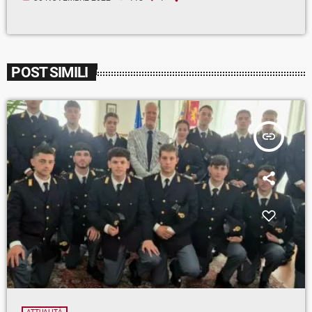
POST SIMILI
insert_link
ATTUALITÀ