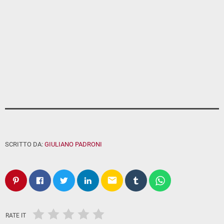
SCRITTO DA:
GIULIANO PADRONI
email
RATE IT