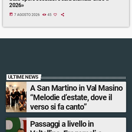
2026»
today
7 AGOSTO 2026
45
ULTIME NEWS
A San Martino in Val Masino
“Melodie d’estate, dove il
verso si fa canto”
Passaggi a livello in