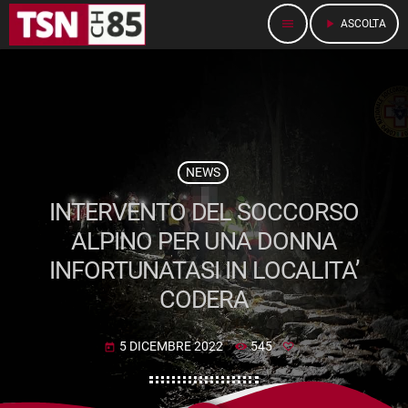
menu
play_arrow
ASCOLTA
NEWS
INTERVENTO DEL SOCCORSO
ALPINO PER UNA DONNA
INFORTUNATASI IN LOCALITA’
CODERA
5 DICEMBRE 2022
545
today