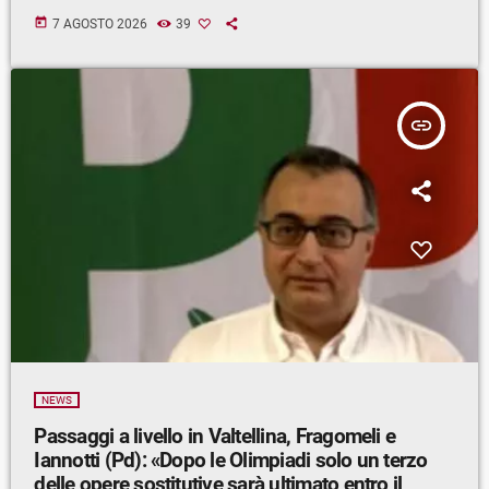
today
7 AGOSTO 2026
39
insert_link
NEWS
Passaggi a livello in Valtellina, Fragomeli e
Iannotti (Pd): «Dopo le Olimpiadi solo un terzo
delle opere sostitutive sarà ultimato entro il