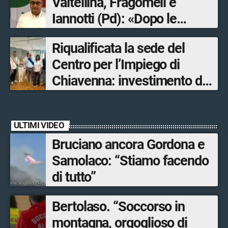
Valtellina, Fragomeli e
Iannotti (Pd): «Dopo le
Olimpiadi solo un terzo delle
Riqualificata la sede del
opere sostitutive sarà
Centro per l’Impiego di
ultimato entro il 2026»
Chiavenna: investimento da
quasi 250mila euro
ULTIMI VIDEO
Bruciano ancora Gordona e
Samolaco: “Stiamo facendo
di tutto”
Bertolaso. “Soccorso in
montagna, orgoglioso di