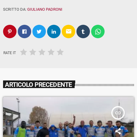
SCRITTO DA:
GIULIANO PADRONI
email
RATE IT
ARTICOLO PRECEDENTE
insert_link