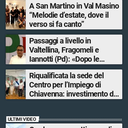
A San Martino in Val Masino
“Melodie d’estate, dove il
verso si fa canto”
Passaggi a livello in
Valtellina, Fragomeli e
Iannotti (Pd): «Dopo le
Olimpiadi solo un terzo delle
Riqualificata la sede del
opere sostitutive sarà
Centro per l’Impiego di
ultimato entro il 2026»
Chiavenna: investimento da
quasi 250mila euro
ULTIMI VIDEO