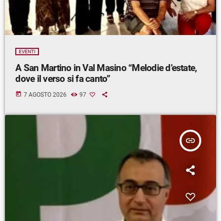
EVENTI
A San Martino in Val Masino “Melodie d’estate,
dove il verso si fa canto”
today
7 AGOSTO 2026
97
insert_link