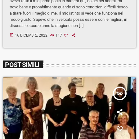
avevo fatto il mio primo podio in carriera qui, ho dei bei ricordi, mi
trovo bene e probabilmente quando ci sono condizioni difficili riesco
a tirare fuori il meglio di me. Il mio istinto si vede che funziona nel
modo giusto. Sapevo che in velocità posso essere con le migliori, in
discesa lo scorso anno la stagione non […]
today
16 DICEMBRE 2022
117
POST SIMILI
insert_link