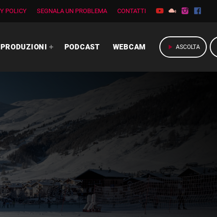
Y POLICY
SEGNALA UN PROBLEMA
CONTATTI
PRODUZIONI
PODCAST
WEBCAM
play_arrow
ASCOLTA