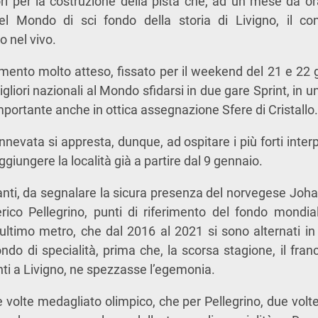
vori per la costruzione della pista che, ad un mese da or
l Mondo di sci fondo della storia di Livigno, il con
o nel vivo.
ento molto atteso, fissato per il weekend del 21 e 22 g
 migliori nazionali al Mondo sfidarsi in due gare Sprint, in 
mportante anche in ottica assegnazione Sfere di Cristallo.
nevata si appresta, dunque, ad ospitare i più forti interpr
ggiungere la località già a partire dal 9 gennaio.
ilevanti, da segnalare la sicura presenza del norvegese Jo
rico Pellegrino, punti di riferimento del fondo mondia
ultimo metro, che dal 2016 al 2021 si sono alternati in 
do di specialità, prima che, la scorsa stagione, il fra
enti a Livigno, ne spezzasse l’egemonia.
e volte medagliato olimpico, che per Pellegrino, due volte