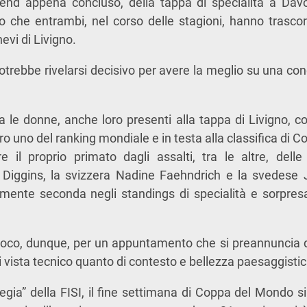
kend appena concluso, della tappa di specialità a Davos
sto che entrambi, nel corso delle stagioni, hanno trascor
evi di Livigno.
trebbe rivelarsi decisivo per avere la meglio su una co
ra le donne, anche loro presenti alla tappa di Livigno, co
uno del ranking mondiale e in testa alla classifica di 
 il proprio primato dagli assalti, tra le altre, delle d
 Diggins, la svizzera Nadine Faehndrich e la svedes
mente seconda negli standings di specialità e sorpresa
fuoco, dunque, per un appuntamento che si preannuncia d
i vista tecnico quanto di contesto e bellezza paesaggistic
regia” della FISI, il fine settimana di Coppa del Mondo si