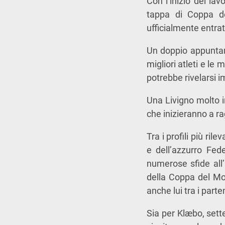
Con l’inizio dei la
tappa di Coppa de
ufficialmente entrat
Un doppio appuntam
migliori atleti e le
potrebbe rivelarsi i
Una Livigno molto in
che inizieranno a ra
Tra i profili più r
e dell’azzurro Fede
numerose sfide all’
della Coppa del Mon
anche lui tra i part
Sia per Klæbo, sett