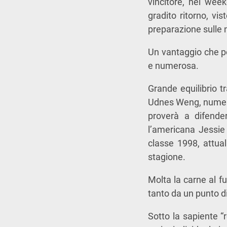
vincitore, nel wee
gradito ritorno, vi
preparazione sulle n
Un vantaggio che po
e numerosa.
Grande equilibrio t
Udnes Weng, numero 
proverà a difendere
l’americana Jessie
classe 1998, attual
stagione.
Molta la carne al 
tanto da un punto d
Sotto la sapiente “