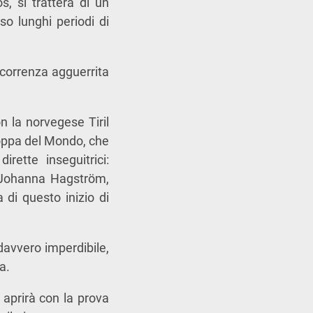
, si tratterà di un
so lunghi periodi di
ncorrenza agguerrita
n la norvegese Tiril
Coppa del Mondo, che
irette inseguitrici:
e Johanna Hagström,
 di questo inizio di
avvero imperdibile,
a.
 aprirà con la prova