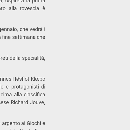
a, ospiterà la prima
to alla rovescia è
ennaio, che vedrà i
un fine settimana che
eti della specialità,
hannes Høsflot Klæbo
le e protagonisti di
cima alla classifica
ncese Richard Jouve,
 argento ai Giochi e