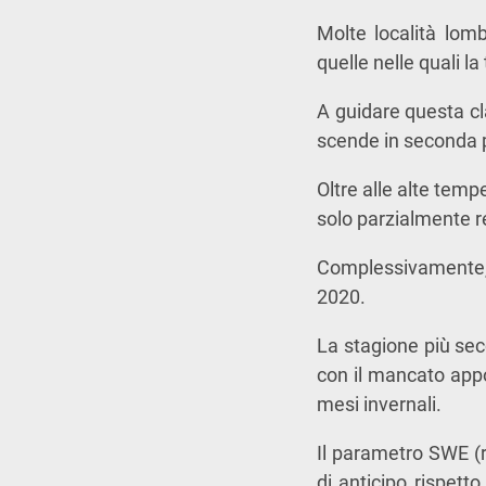
Molte località lomb
quelle nelle quali l
A guidare questa cla
scende in seconda 
Oltre alle alte temp
solo parzialmente 
Complessivamente, l
2020.
La stagione più sec
con il mancato appo
mesi invernali.
Il parametro SWE (r
di anticipo rispetto