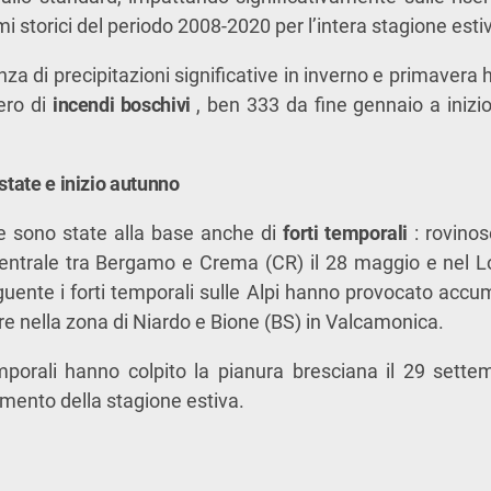
imi storici del periodo 2008-2020 per l’intera stagione esti
a di precipitazioni significative in inverno e primavera h
ero di
incendi boschivi
, ben 333 da fine gennaio a inizio
estate e inizio autunno
e sono state alla base anche di
forti temporali
: rovino
centrale tra Bergamo e Crema (CR) il 28 maggio e nel Lod
guente i forti temporali sulle Alpi hanno provocato accumu
re nella zona di Niardo e Bione (BS) in Valcamonica.
mporali hanno colpito la pianura bresciana il 29 sette
mento della stagione estiva.