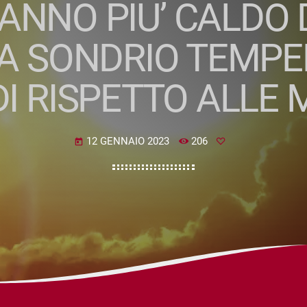
 ANNO PIU’ CALDO 
A SONDRIO TEMPER
I RISPETTO ALLE 
12 GENNAIO 2023
206
today