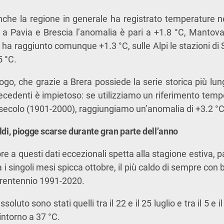
nche la regione in generale ha registrato temperature n
: a Pavia e Brescia l’anomalia è pari a +1.8 °C, Mantov
, ha raggiunto comunque +1.3 °C, sulle Alpi le stazioni di
5 °C.
o, che grazie a Brera possiede la serie storica più lunga
ecedenti è impietoso: se utilizziamo un riferimento temp
 secolo (1901-2000), raggiungiamo un’anomalia di +3.2 °C
ldi, piogge scarse durante gran parte dell’anno
re a questi dati eccezionali spetta alla stagione estiva, 
 i singoli mesi spicca ottobre, il più caldo di sempre con
 trentennio 1991-2020.
assoluto sono stati quelli tra il 22 e il 25 luglio e tra il 5 e 
intorno a 37 °C.