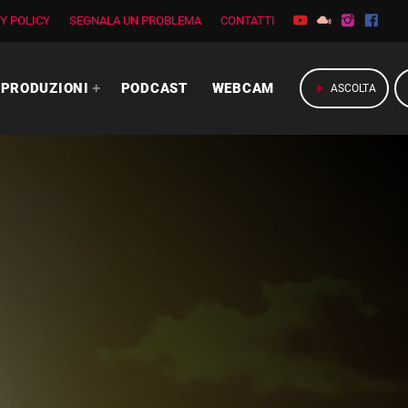
Y POLICY
SEGNALA UN PROBLEMA
CONTATTI
PRODUZIONI
PODCAST
WEBCAM
play_arrow
ASCOLTA