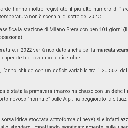
arde hanno inoltre registrato il più alto numero di “
no
a temperatura non è scesa al di sotto dei 20 °C.
ssifica la stazione di Milano Brera con ben 101 giorni (il
posizione).
erature, il 2022 verrà ricordato anche per la
marcata
scars
recuperate tra novembre e dicembre.
’anno chiude con un deficit variabile tra il 20-50% de
ca è stata la primavera (marzo ha chiuso con un deficit i
rto nevoso “normale” sulle Alpi, ha peggiorato la situazi
isorsa idrica stoccata sottoforma di neve) si è infatti a
 allo standard, impattando significativamente sulle riser