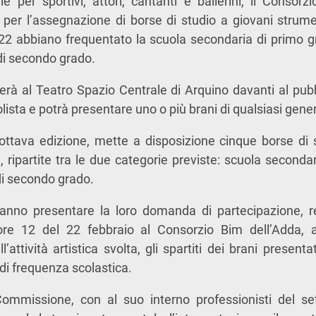
e per sportivi, attori, cantanti e ballerini, il Consor
 per l’assegnazione di borse di studio a giovani strume
22 abbiano frequentato la scuola secondaria di primo g
 di secondo grado.
gerà al Teatro Spazio Centrale di Arquino davanti al pubbl
solista e potrà presentare uno o più brani di qualsiasi gen
l’ottava edizione, mette a disposizione cinque borse di s
, ripartite tra le due categorie previste: scuola seconda
di secondo grado.
vranno presentare la loro domanda di partecipazione, re
ore 12 del 22 febbraio al Consorzio Bim dell’Adda, 
l’attività artistica svolta, gli spartiti dei brani presenta
 di frequenza scolastica.
ommissione, con al suo interno professionisti del set