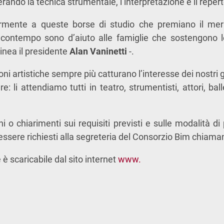
ando la tecnica strumentale, l’interpretazione e il repert
rmente a queste borse di studio che premiano il mer
contempo sono d’aiuto alle famiglie che sostengono l
inea il presidente
Alan Vaninetti
-.
ni artistiche sempre più catturano l’interesse dei nostri
e: li attendiamo tutti in teatro, strumentisti, attori, ball
ni o chiarimenti sui requisiti previsti e sulle modalità d
sere richiesti alla segreteria del Consorzio Bim chiama
 scaricabile dal sito internet
www.