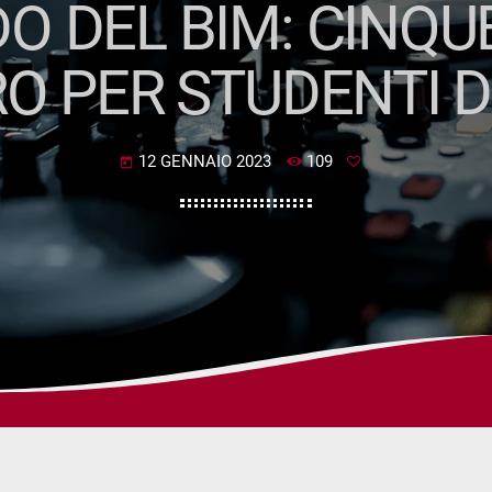
 DEL BIM: CINQU
RO PER STUDENTI D
12 GENNAIO 2023
109
today