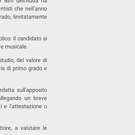
zio Bim dell’Adda ha
ntisti che nell’anno
rado, limitatamente
ico: il candidato si
ere musicale.
tudio, del valore di
ria di primo grado e
datta sull’apposito
allegando un breve
ti e l’attestazione o
tore, a valutare le