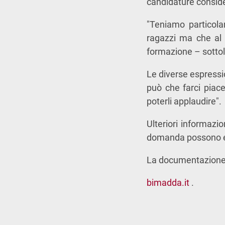
candidature consider
"Teniamo particola
ragazzi ma che al 
formazione – sottol
Le diverse espressio
può che farci piacer
poterli applaudire".
Ulteriori informazio
domanda possono es
La documentazione è
bimadda.it
.