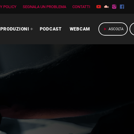
Y POLICY
SEGNALA UN PROBLEMA
CONTATTI
PRODUZIONI
PODCAST
WEBCAM
play_arrow
ASCOLTA