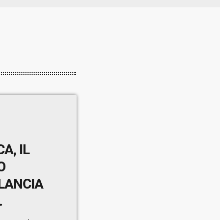
A, IL
O
LANCIA