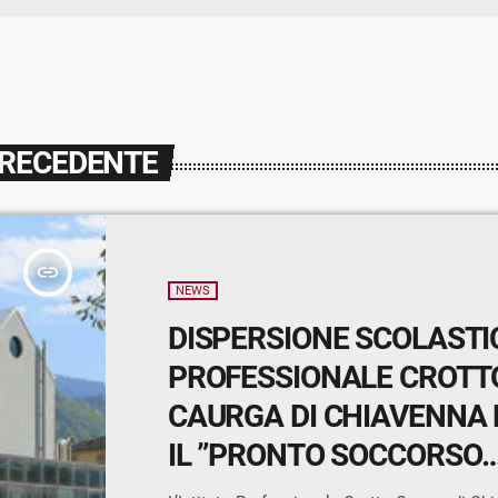
PRECEDENTE
insert_link
NEWS
DISPERSIONE SCOLASTIC
PROFESSIONALE CROTT
CAURGA DI CHIAVENNA 
IL ”PRONTO SOCCORSO
DIDATTICO”