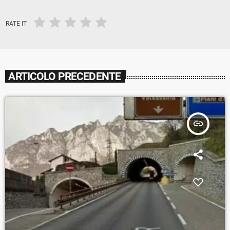
RATE IT
ARTICOLO PRECEDENTE
insert_link