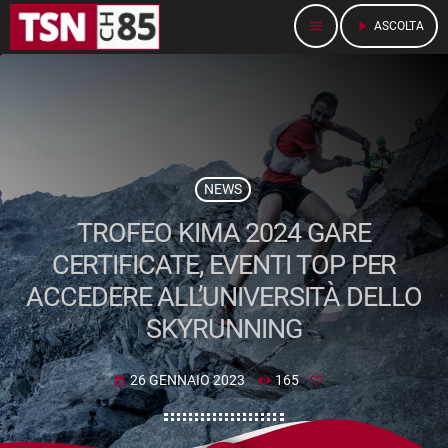
menu
play_arrow
ASCOLTA
NEWS
TROFEO KIMA 2024 GARE
CERTIFICATE, EVENTI TOP PER
ACCEDERE ALL’UNIVERSITÀ DELLO
SKYRUNNING
26 GENNAIO 2023
165
today