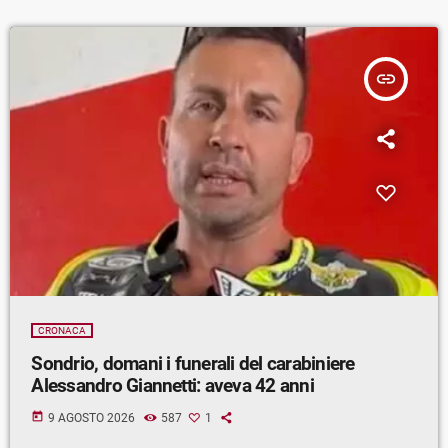
insert_link
CRONACA
Sondrio, domani i funerali del carabiniere
Alessandro Giannetti: aveva 42 anni
today
9 AGOSTO 2026
587
1