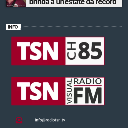
brinda a un’estate da record
INFO
info@radiotsn.tv