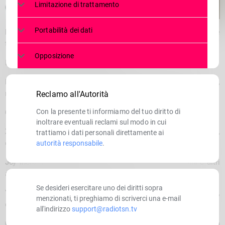
Limitazione di trattamento
Portabilità dei dati
Dalila
Meticcio femmina, pelo raso, bianco con macchie grigie
tigrate, taglia medio grande, cerca casa.
Opposizione
E’ ancora diffidente con le persone
Flash
Incrocio pastore tedesco maschio, adulto, taglia media,
molto buono, cerca finalmente l’affetto di una famiglia
Reclamo all'Autorità
Con la presente ti informiamo del tuo diritto di
Camilla
Cucciola di 11 mesi, taglia media, cerca casa
inoltrare eventuali reclami sul modo in cui
Zeus
Incrocio spinone maschio, adulto, taglia media, pelo fulvo,
trattiamo i dati personali direttamente ai
dolcissimo, cerca casa
autorità responsabile
.
Joy
Incrocio pastore di 3 anni, maschio, bravo con cani e altri
animali, molto coccolne, cerca casa…
Se desideri esercitare uno dei diritti sopra
Yuma
Border collie femmina, 12 mesi, affettuosa e coccolona,
menzionati, ti preghiamo di scriverci una e-mail
cerca casa.
all'indirizzo
support@radiotsn.tv
Cuccioli
di circa 4 mesi, maschi, taglia medio grande, fulvi con