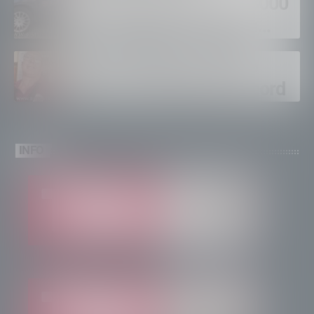
supermercati per oltre 3000
euro, foglio di via per un
ventinovenne
Calici Valtellina, Sondrio
brinda a un’estate da record
INFO