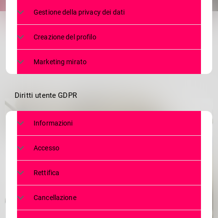
share
email
Gestione della privacy dei dati
4
Creazione del profilo
Marketing mirato
Diritti utente GDPR
Informazioni
Accesso
Rettifica
Cancellazione