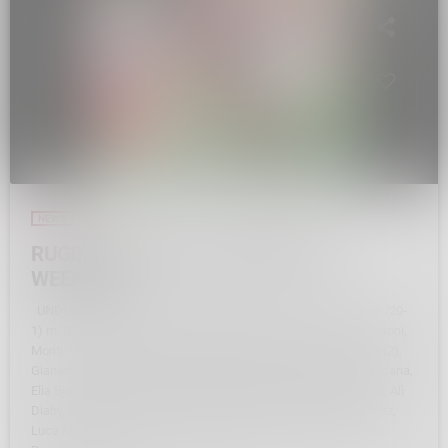
NEWS
RUGBY SONDALO. LE PARTITE DEL
WEEKEND
UNDER 13 VALTELLINESI INCONTENIBILI SonDralo – Como (20-
1) m. Diaby (9) Gianatti (2), Zecca (2), Rota (2), Monchi (2), Coironi,
Monti, Vedovelli SonDralo – Oggiono (8-0) m. Diaby (2), Zecca (2),
Gianatti (2), Rota, Monchi SonDralo: Giordano Barone, Yuri Beccaria,
Elia Borromini, Emiliano Cirillo, Diego Coiroli, Lorenzo Colasanto, Alì
Diaby, Federico Ferrara, Roberto Gianatti, Nicolas Maffi Gonzalez,
Luca Monchi, Nina Monti, Fabrizio Nobili, Thomas Plozza, Sofia