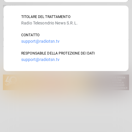
musetto nero, cercano casa.
Cucciole
incr.
TITOLARE DEL TRATTAMENTO
Radio Telesondrio News S.R.L.
Border, taglia media, 3 mesi, cercano casa.
CONTATTO
Per info chiamare il 349-5541691 (Laura) oppure Lara (339-
support@radiotsn.tv
4277283)
RESPONSABILE DELLA PROTEZIONE DEI DATI
support@radiotsn.tv