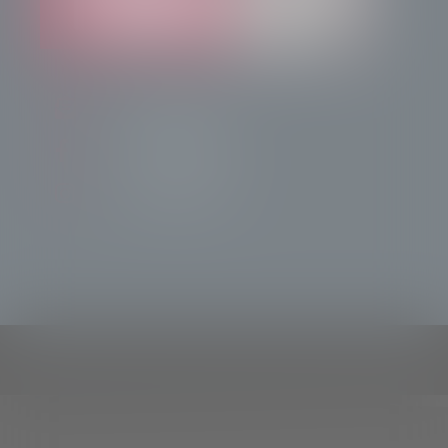
info@radiotsn.tv
Tele Sondrio News
TeleSondrioNews