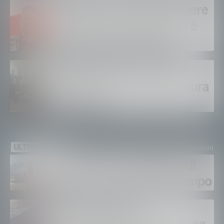
Sondrio, morto il carabiniere
Alessandro Gianetti: non è
sopravvissuto alle gravi
ustioni
Polizia di Stato, 16 nuovi
agenti in prova alla Questura
di Sondrio
ULTIMI VIDEO
Gordona, una settimana di
fuoco, si spera nel maltempo
Sondrio, furti nei