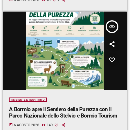
insert_link
AMBIENTE E TERRITORIO
A Bormio apre il Sentiero della Purezza con il
Parco Nazionale dello Stelvio e Bormio Tourism
today
6 AGOSTO 2026
149