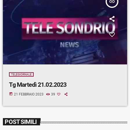
insert_link
TELEGIORNALE
Tg Martedì 21.02.2023
today
21 FEBBRAIO 2023
39
POST SIMILI