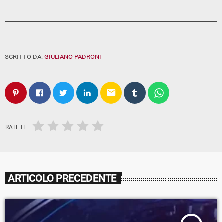
SCRITTO DA:
GIULIANO PADRONI
email
RATE IT
ARTICOLO PRECEDENTE