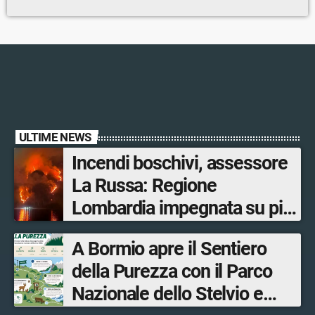
ULTIME NEWS
Incendi boschivi, assessore
La Russa: Regione
Lombardia impegnata su più
fronti, 48 volontari coinvolti
A Bormio apre il Sentiero
tra le province di Lecco,
della Purezza con il Parco
Sondrio, Milano e Como
Nazionale dello Stelvio e