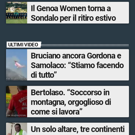
Bormio Tourism
Il Genoa Women torna a
Sondalo per il ritiro estivo
ULTIMI VIDEO
Bruciano ancora Gordona e
Samolaco: “Stiamo facendo
di tutto”
Bertolaso. “Soccorso in
montagna, orgoglioso di
come si lavora”
Un solo altare, tre continenti