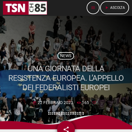
menu
play_arrow
ASCOLTA
NEWS
UNA GIORNATA DELLA
RESISTENZA EUROPEA. L’APPELLO
DEI FEDERALISTI EUROPEI
22 FEBBRAIO 2023
165
today
share
email