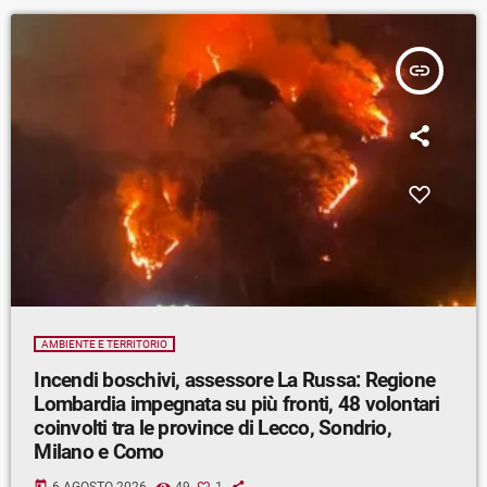
insert_link
AMBIENTE E TERRITORIO
Incendi boschivi, assessore La Russa: Regione
Lombardia impegnata su più fronti, 48 volontari
coinvolti tra le province di Lecco, Sondrio,
Milano e Como
today
6 AGOSTO 2026
49
1