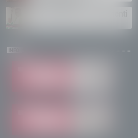
Un solo altare, tre continenti
INFO