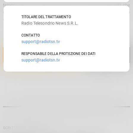
tempo, del luogo di aggregazione di soggetti indesiderati che
costituiscono al contempo esplicito segnale di specifica
TITOLARE DEL TRATTAMENTO
attenzione al fenomeno da parte degli organi a ciò deputati.
Radio Telesondrio News S.R.L.
CONTATTO
support@radiotsn.tv
RESPONSABILE DELLA PROTEZIONE DEI DATI
support@radiotsn.tv
SCRITTO DA:
SARA BALDINI