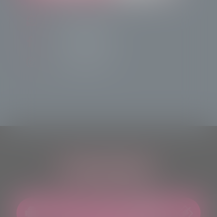
info@radiotsn.tv
Tele Sondrio News
TeleSondrioNews
ASCOLTACI OVUNQUE