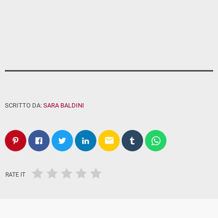
SCRITTO DA:
SARA BALDINI
email
RATE IT