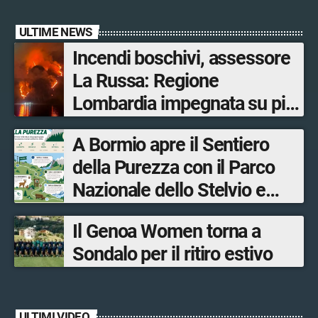
ULTIME NEWS
Incendi boschivi, assessore
La Russa: Regione
Lombardia impegnata su più
fronti, 48 volontari coinvolti
A Bormio apre il Sentiero
tra le province di Lecco,
della Purezza con il Parco
Sondrio, Milano e Como
Nazionale dello Stelvio e
Bormio Tourism
Il Genoa Women torna a
Sondalo per il ritiro estivo
ULTIMI VIDEO