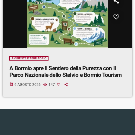
AMBIENTE E TERRITORIO
A Bormio apre il Sentiero della Purezza con il
Parco Nazionale dello Stelvio e Bormio Tourism
today
6 AGOSTO 2026
147