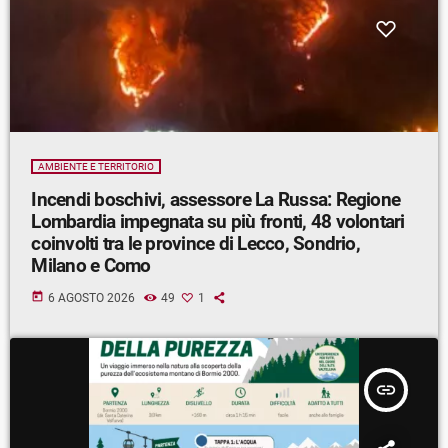
AMBIENTE E TERRITORIO
Incendi boschivi, assessore La Russa: Regione
Lombardia impegnata su più fronti, 48 volontari
coinvolti tra le province di Lecco, Sondrio,
Milano e Como
today
6 AGOSTO 2026
49
1
insert_link