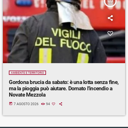
insert_link
AMBIENTE E TERRITORIO
Gordona brucia da sabato: è una lotta senza fine,
ma la pioggia può aiutare. Domato l’incendio a
Novate Mezzola
today
7 AGOSTO 2026
94