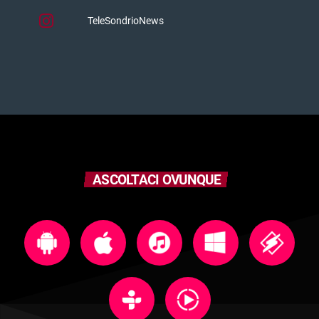
TeleSondrioNews
ASCOLTACI OVUNQUE