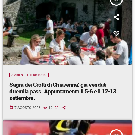
AMBIENTE E TERRITORIO
Sagra dei Crotti di Chiavenna: già venduti
duemila pass. Appuntamento il 5-6 e il 12-13
settembre.
today
7 AGOSTO 2026
13