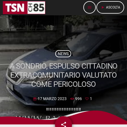
menu
play_arrow
ASCOLTA
NEWS
A SONDRIO, ESPULSO CITTADINO
EXTRACOMUNITARIO VALUTATO
COME PERICOLOSO
17 MARZO 2023
996
1
today
share
email