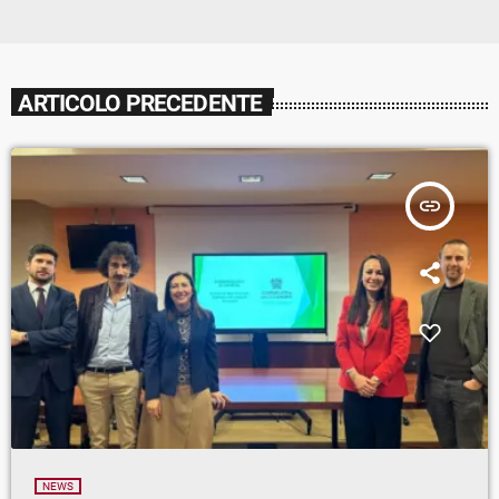
ARTICOLO PRECEDENTE
insert_link
NEWS