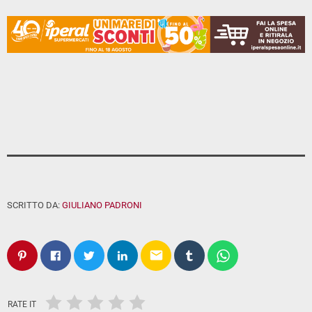
SCRITTO DA:
GIULIANO PADRONI
email
RATE IT