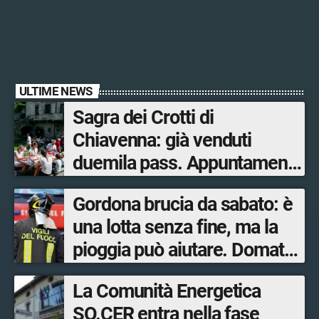
ULTIME NEWS
Sagra dei Crotti di
Chiavenna: già venduti
duemila pass. Appuntamento
il 5-6 e il 12-13 settembre.
Gordona brucia da sabato: è
una lotta senza fine, ma la
pioggia può aiutare. Domato
l’incendio a Novate Mezzola
La Comunità Energetica
SO.CER entra nella fase