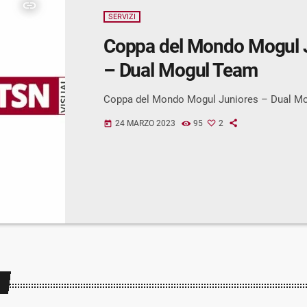
insert_link
SERVIZI
Coppa del Mondo Mogul 
– Dual Mogul Team
Coppa del Mondo Mogul Juniores – Dual M
24 MARZO 2023
95
2
today