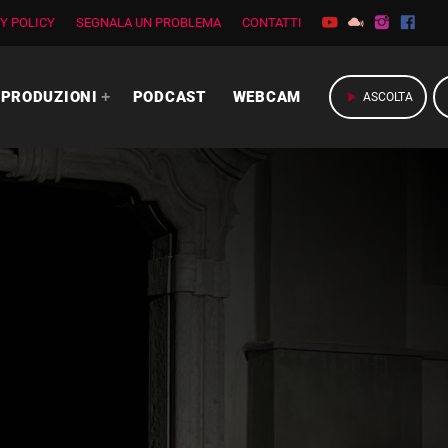
Y POLICY
SEGNALA UN PROBLEMA
CONTATTI
PRODUZIONI
PODCAST
WEBCAM
play_arrow
ASCOLTA