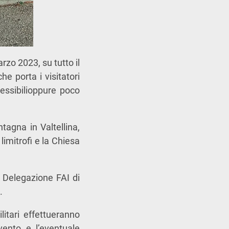
zo 2023, su tutto il
e porta i visitatori
cessibilioppure poco
tagna in Valtellina,
imitrofi e la Chiesa
la Delegazione FAI di
.
litari effettueranno
evento e l’eventuale