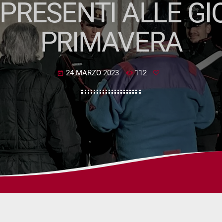
PRESENTI ALLE GI
PRIMAVERA
24 MARZO 2023
112
today