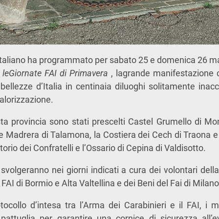
taliano ha programmato per sabato 25 e domenica 26 mar
,
leGiornate FAI di Primavera
, lagrande manifestazione ch
 bellezze d’Italia in centinaia diluoghi solitamente inac
valorizzazione.
ta provincia sono stati prescelti Castel Grumello di Mon
e Madrera di Talamona, la Costiera dei Cech di Traona e l
torio dei Confratelli e l’Ossario di Cepina di Valdisotto.
 svolgeranno nei giorni indicati a cura dei volontari del
FAI di Bormio e Alta Valtellina e dei Beni del Fai di Milano
tocollo d’intesa tra l’Arma dei Carabinieri e il FAI, i mi
i pattuglia per garantire una cornice di sicurezza all’