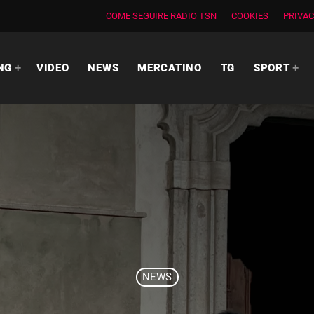
COME SEGUIRE RADIO TSN
COOKIES
PRIVAC
NG
VIDEO
NEWS
MERCATINO
TG
SPORT
NEWS