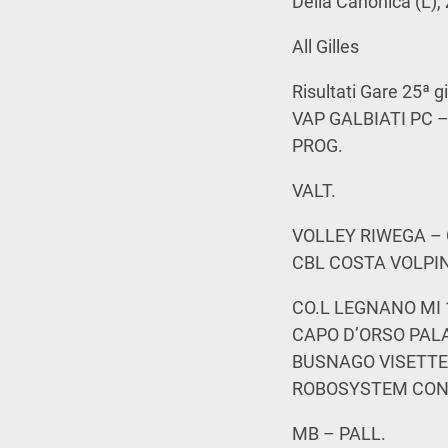
Della Canonica (L), 
All Gilles
Risultati Gare 25ª g
VAP GALBIATI PC –
PROG.
VALT.
VOLLEY RIWEGA – C
CBL COSTA VOLPIN
CO.L LEGNANO MI 1-
CAPO D’ORSO PALAU
BUSNAGO VISETTE 
ROBOSYSTEM CON
MB – PALL.