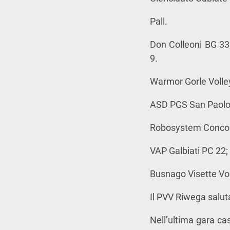
Pall.
Don Colleoni BG 3
9.
Warmor Gorle Volley
ASD PGS San Paolo 
Robosystem Concor
VAP Galbiati PC 22;
Busnago Visette Vol
Il PVV Riwega saluta
Nell’ultima gara ca