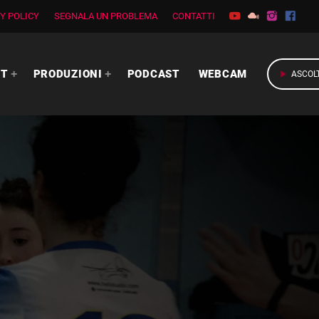
Y POLICY
SEGNALA UN PROBLEMA
CONTATTI
RT
PRODUZIONI
PODCAST
WEBCAM
play_arrow
ASCOL