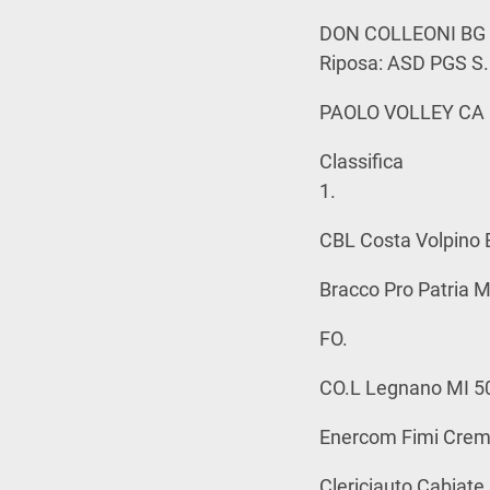
DON COLLEONI BG 3-
Riposa: ASD PGS S.
PAOLO VOLLEY CA
Classifica
1.
CBL Costa Volpino B
Bracco Pro Patria MI
FO.
CO.L Legnano MI 50
Enercom Fimi Crema
Clericiauto Cabiate 