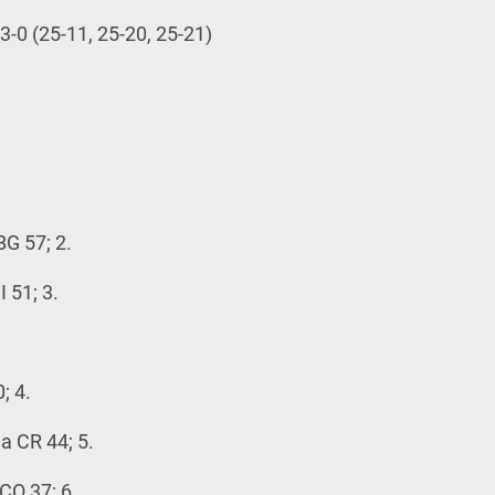
0 (25-11, 25-20, 25-21)
G 57; 2.
 51; 3.
; 4.
 CR 44; 5.
CO 37; 6.