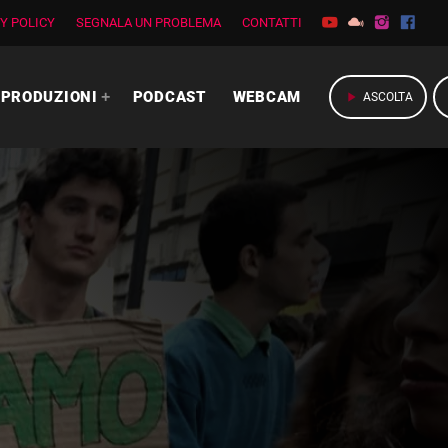
Y POLICY
SEGNALA UN PROBLEMA
CONTATTI
PRODUZIONI
PODCAST
WEBCAM
play_arrow
ASCOLTA