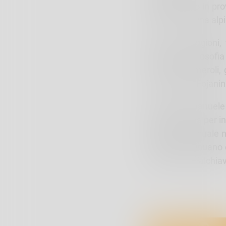
adattamento in provi
su flora e fauna alpi
Matteo Oreggioni, 
autore de “Filosofia 
Fausto Gusmeroli, g
Fondazione Fojanin
Secondo Emanuele De
Valchiavenna per in
rispetto alla quale 
mondo continuano da
Valtellina e Valchia