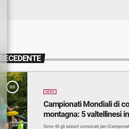
PRECEDENTE
insert_link
NEWS
Campionati Mondiali di co
montagna: 5 valtellinesi i
Sono 43 gli azzurri convocati per iCampionat