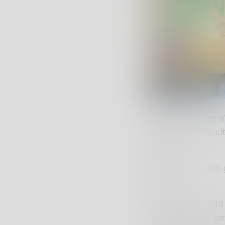
Fridays for Future 
aperta a tutta la ci
persone.
Appuntamento poi g
in via C.
Lena Perpenti 8/10
Chiavenna, sul te