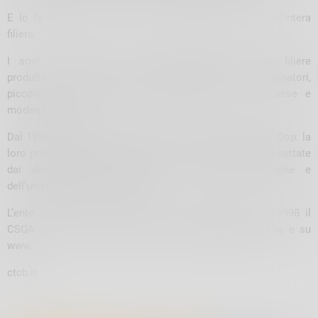
E lo fa grazie ad una serie di scrupolosi controlli sull’intera
filiera.
I soci del Consorzio, che appartengono alle due filiere
produttive sono 165 tra allevatori, produttori e stagionatori,
piccole e grandi aziende zootecniche, latterie di paese e
moderni caseifici.
Dal 1996 Valtellina Casera e Bitto hanno conseguito la Dop: la
loro produzione segue ritmi, saperi e regole ben precise dettate
dai disciplinari di produzione, a garanzia dell’origine e
dell’unicità di questi formaggi.
L’ente certificatore a garanzia del consumatore è dal 1998 il
CSQA di Thiene. #Followus su #formaggidopdivaltellina e su
www.
ctcb.it