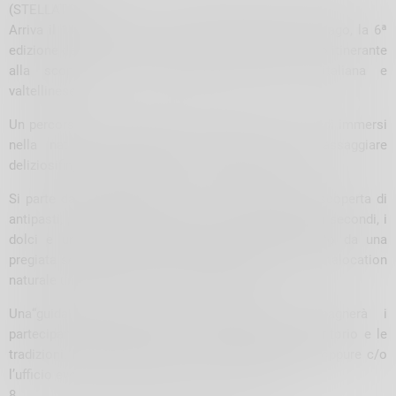
(STELLATO)
Arriva il 14 luglio a Livigno, nell’area dellaAlpe del Vago, la 6ª
edizione del Sentiero Gourmet, l’evento gastronomico itinerante
alla scoperta delle eccellenze della cucina italiana e
valtellinese.
Un percorso gourmet di ben 5km, da percorrere a piedi immersi
nella natura e attraverso 5 stazioni in cui assaggiare
deliziosifinger food gourmet ideati da 5 chef stellati.
Si parte dal Parcheggio P9 e ci si incammina alla scoperta di
antipasti, per poi passare ai primi, i piatti di mezzo, i secondi, i
dolci e una scelta di caffè, il tutto accompagnato da una
pregiata selezione di vini valtellinesi ed immersi in unalocation
naturale unicae allestita nei minimi dettagli.
Una“guida esperta”in abiti tradizionali accompagnerà i
partecipanti alle diverse stazioni e racconterà il territorio e le
tradizioni. È possibile acquistare il biglietto online oppure c/o
l’ufficio eventi di Apt Livigno, in via Saroch 1098a.
8.