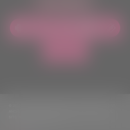
ASCOLTACI OVUNQUE
© 2021 TUTTI I DIRITTI RISERVATI. VIETATA LA RIPRODUZIONE,
ANCHE PARZIALE, DEI TESTI DELLE NOTIZIE PUBBLICATE SUL
SITO, SENZA CITARNE LA FONTE