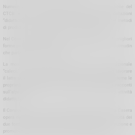
Numerose sono le attività organizzate in collaborazione del
CTCB e aperte al pubblico, tra degustazioni e postazioni
“didattiche” per esperienze immersive di narrazione dei metodi
di produzione e delle caratteristiche dei prodotti DOP.
Nel Convento di Sant’Antonio, di scena la Casera con le migliori
forme prodotte nell’annata di Bitto, Valtellina Casera e Scimudin
che parteciperanno al concorso.
La mostra offre anche l’occasione di vedere il tradizionale
“calecc” – storica “baita itinerante” del Bitto, usata per lavorare
il latte subito dopo la mungitura in modo da non disperderne le
proprietà organolettiche – ma anche di ascoltare i racconti
sull’alpeggio dei soci del consorzio e assistere ad attività
didattiche.
Il Consorzio per la Tutela dei Formaggi Bitto e Valtellina Casera
opera dal 1995 in provincia di Sondrio per difendere l’unicità dei
due formaggi Dop valtellinesi, tutelarli da qualsiasi imitazione e
promuoverli sul mercato nazionale ed internazionale.