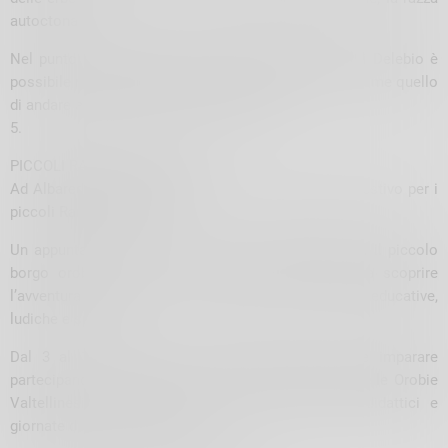
autoctona.
Nel punto vendita della Latteria Sociale Valtellina di Delebio è
possibile ritrovare gusti, riti e profumi di un tempo, come quello
di andare a prendere il latte appena munto.
5.
PICCOLI RANGER DELLE ALPI
Ad Albaredo sono già aperte le iscrizioni al campo estivo per i
piccoli Ranger delle Alpi.
Un appuntamento che è ormai una consuetudine per il piccolo
borgo orobico in cui i più piccoli sono invitati a scoprire
l’avventura e il rispetto per la natura con attività educative,
ludiche e sportive.
Dal 3 al 14 infatti i piccoli potranno divertirsi e imparare
partecipando a escursioni con le guide nel Parco delle Orobie
Valtellinesi, a giochi all’aria aperta, a laboratori didattici e
giornate dedicate allo sport.