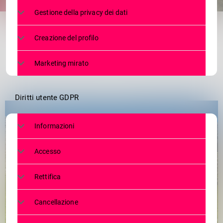
share
email
Gestione della privacy dei dati
Creazione del profilo
Marketing mirato
Diritti utente GDPR
Informazioni
Accesso
Rettifica
Cancellazione