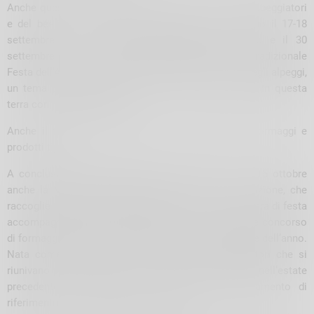
Anche quest’anno a celebrare l’atteso ritorno degli alpeggiatori
e del bestiame dai pascoli di alta quota, ci saranno il 17-18
settembre la 7° edizione dell’Alpenfest di Livigno e il 30
settembre e il 1° ottobre 2023 a Chiareggio, la tradizionale
Festa dell’Alpeggio, quest’anno dedicata ai giovani negli alpeggi,
un tema che lega il lavoro che da secoli si svolge in questa
terra con i valori del luogo.
Anche il turista potrà partecipare e degustazione formaggi e
prodotti tipici.
A conclusione della stagione estiva, torna il 14 e 15 ottobre
anche la Mostra del Bitto, giunta alla sua 116^ edizione, che
raccoglie i migliori produttori della valle in un’atmosfera di festa
accompagnata da tante degustazioni e il tradizionale concorso
di formaggi che premia le migliori produzioni casearie dell’anno.
Nata come occasione di incontro tra gli alpeggiatori che si
riunivano per eleggere il miglior formaggio prodotto nell’estate
precedente, la mostra oggi è diventata l’appuntamento di
riferimento per appassionati e visitatori.