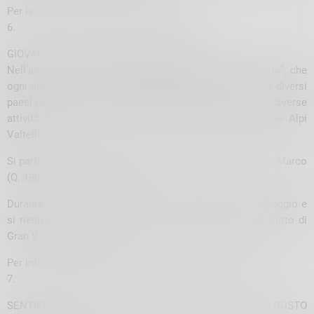
Per iscriversi
ecomuseo@vallidelbitto.it
6.
GIOVANI CASARI AL PASSO SAN MARCO
Nell’ambito del progetto internazionale “Giovani in Vetta”, che
ogni anno si propone di coinvolgere gruppi di giovani di diversi
paesi delle Alpi e dei Carpazi, gli enti locali organizzano diverse
attività, tra cui una due giorni da “Giovani Casari” nelle Alpi
Valtellinesi.
Si parte l’11 luglio a piedi da Albaredo verso il passo San Marco
(Q. 1985) lungo la via Priula.
Durante il tragitto esercitazione di caseificazione in alpeggio e
si rientra il giorno seguente 12 luglio percorrendo un tratto di
Gran Via delle Orobie.
Per info
vigilanza@parcorobievalt.com
Tel. 0342211236
7.
SENTIERO GOURMET: A LIVIGNO 5 KM DI PURO GUSTO