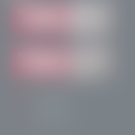
info@radiotsn.tv
Tele Sondrio News
TeleSondrioNews