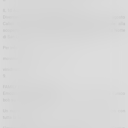
IL 10 AGOSTO TORNA CALICI DI STELLE
Diventato ormai un appuntamento imperdibile, il 10 agosto
Calici di Stelle a Sondrio offre un viaggio sensoriale alla
scoperta dei vini di Valtellina, sotto il cielo stellato della Notte
di San Lorenzo e lungo le vie del centro storico.
Per info www.
movimentoturismodelvino.it e www.
vinidivaltellina.it
9.
FAMILY BOB A VALDIDENTRO
Emozione, discesa e vento nei capelli: il Family Bob è l’unico
bob su rotaia in Lombardia.
Un nuovo modo di divertirsi in montagna in Valdidentro con
tutta la famiglia.