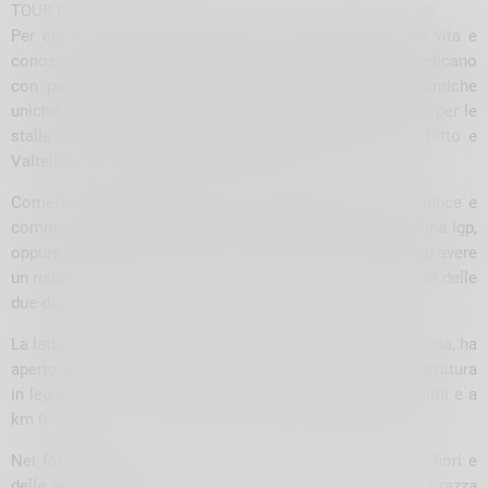
TOUR DI DEGUSTAZIONI DI BITTO E VALTELLINA CASERA
Per chi ha voglia di immergersi a 360° all’interno della vita e
conoscere le storie e le persone che ogni giorno si dedicano
con passione alla preparazione di eccellenze gastronomiche
uniche al mondo, sono a disposizione mini-tour didattici per le
stalle dei soci del CTCB e degustazioni di formaggio Bitto e
Valtellina Casera Dop direttamente nei loro spacci.
Come la famiglia Pedranzini, che oltre alle due Dop produce e
commercia anche salumi come la Bresaola della Valtellina Igp,
oppure la Fiorida, rinomato centro benessere, che oltre ad avere
un ristorante stellato organizza anche tour di degustazione delle
due dop.
La latteria di Chiuro, tra le principali cooperative in Valtellina, ha
aperto uno spaccio e stuzzicheria, riconoscibile per la struttura
in legno, in cui è possibile acquistare prodotti freschissimi e a
km 0.
Nei formaggi si riescono ancora a sentire i profumi dei fiori e
delle erbe dei prati, dove in estate pascolano le Brune, la razza