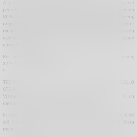
A partire dalla metà di luglio fino alla metà di agosto, nel
periodo in cui gli animali sono al pascolo, l’azienda agricola
Stella Orobica in Albosaggia, nei pressi del Lago di Casera,
organizza delle vere e proprie Giornate da Pastore, i cui poter
mungere le mucche, far bere i vitellini, conoscere la storia
aziendale e assaggiare i prodotti caseari di propria produzione
come il Bitto Dop.
Per info: Stella Orobica,
info@stellaorobica.com
, Via Torchione,
32 – 23010 Albosaggia (SO).
2.
TREKKING A CAVALLO NEL PARCO NAZIONALE DELLO
STELVIO
Visitare le bellezze naturali della Valtellina, a dorso di un
cavallo, è un’esperienza unica e da non perdere.
In estate come in inverno, la passeggiata a cavallo tra i sentieri
del Parco Nazionale dello Stelvio e dell’Alta Valtellina libera
mente e polmoni.