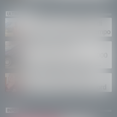
ULTIMI VIDEO
Gordona, una settimana di
fuoco, si spera nel maltempo
Sondrio, furti nei
supermercati per oltre 3000
euro, foglio di via per un
ventinovenne
Calici Valtellina, Sondrio
brinda a un’estate da record
INFO