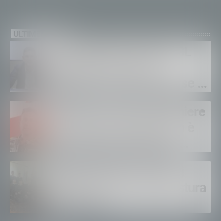
ULTIME NEWS
Sanità privata e RSA, UGL
chiede il rinnovo dei
contratti: “Servono risorse e
salari adeguati”
Sondrio, morto il carabiniere
Alessandro Gianetti: non è
sopravvissuto alle gravi
ustioni
Polizia di Stato, 16 nuovi
agenti in prova alla Questura
di Sondrio