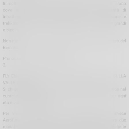
In molti organizzano trekking come l’azienda La Motta di Tirano
dove in estate vengono organizzate oltre ad attività di
intrattenimento per ragazzi anche lezioni di equitazione e
trekking a cavallo, in carrozza, laboratori con i cavalli per grandi
e piccini.
Non molto distante c’è la partenza del famoso trenino rosso del
Bernina.
Prenotazioni
lamottasnc@gmail.com
3.
FLY EMOTION: 2 MINUTI DI PURA EMOZIONE IN VOLO SULLA
VALLE DEL BITTO
Si chiama Aerobosco, ed è il parco avventura di Fly Emotion nel
cuore del Parco Nazionale delle Orobie, con percorsi per ogni
età e vari livelli difficoltà.
Per vivere la Valtellina da un’altra prospettiva c’è invece
Aerofune, la zip-line su fune e rotaia permette di vivere due
minuti e mezzo di pura emozione e volare, da soli ma anche in