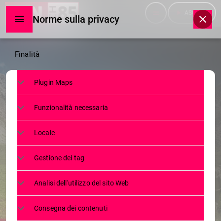
menu
play_arrow
ASCOLTA
Norme sulla privacy
Norme
Finalità
sulla
Plugin Maps
privacy
NEWS
Funzionalità necessaria
ESTATE 2023 IN VALTELLINA: 10
COSE DA NON PERDERE DA
Locale
GIUGNO A OTTOBRE TRA ALPEGGI,
Gestione dei tag
DEGUSTAZIONI E SPORT
Analisi dell'utilizzo del sito Web
24 MAGGIO 2023
579
today
Consegna dei contenuti