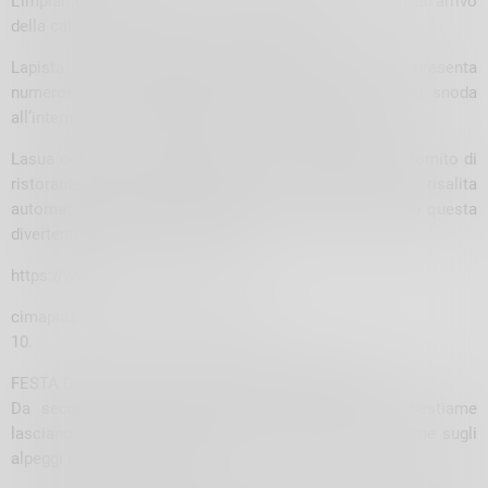
L’impianto delFamily Bobè situato nell’Alta Valtellina all’arrivo
della cabinovia Isolaccia – Pian della Mota.
Lapista ha una lunghezza di 600 metri in discesa e presenta
numerose curve paraboliche molto panoramiche e si snoda
all’interno di un profumatobosco di larici, pini e abeti.
Lasua collocazionedi fronte al Rifugio Conca Bianca, fornito di
ristorante tipico valtellinese, e l’impianto di risalita
automatizzato di 300 metri, permette di vivere al meglio questa
divertente e singolare esperienza.
https://www.
cimapiazzi.eu/it/estate/family-bob/
10.
FESTA DELL’ALPEGGIO E 116^ MOSTRA DEL BITTO
Da secoli con l’inizio dell’estate, i guardiani del bestiame
lasciano le loro case per tre mesi, andando in solitudine sugli
alpeggi con le loro mandrie.