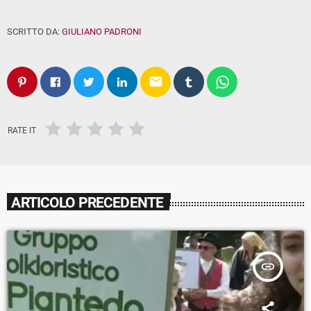
SCRITTO DA:
GIULIANO PADRONI
email
RATE IT
ARTICOLO PRECEDENTE
insert_link