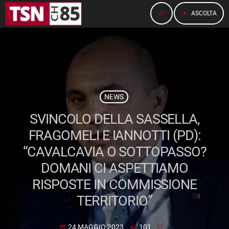
menu
play_arrow
ASCOLTA
NEWS
SVINCOLO DELLA SASSELLA,
FRAGOMELI E IANNOTTI (PD):
“CAVALCAVIA O SOTTOPASSO?
DOMANI CI ASPETTIAMO
RISPOSTE IN COMMISSIONE
TERRITORIO”
24 MAGGIO 2023
101
today