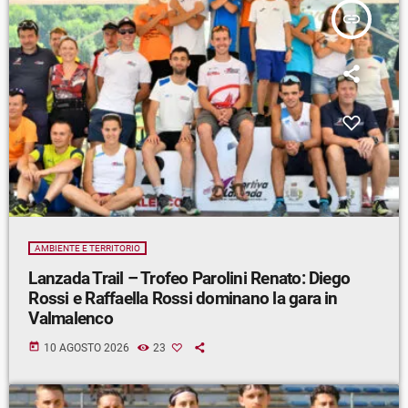
insert_link
AMBIENTE E TERRITORIO
Lanzada Trail – Trofeo Parolini Renato: Diego
Rossi e Raffaella Rossi dominano la gara in
Valmalenco
today
10 AGOSTO 2026
23