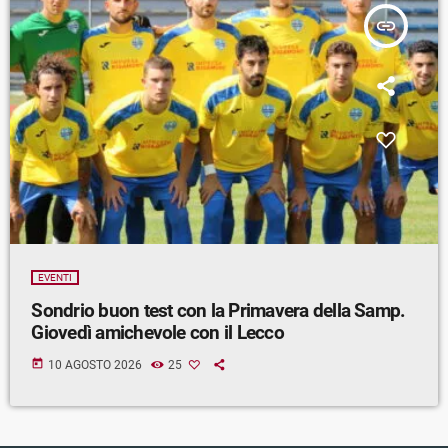
insert_link
EVENTI
Sondrio buon test con la Primavera della Samp.
Giovedì amichevole con il Lecco
today
10 AGOSTO 2026
25