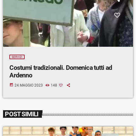
SERVIZI
Costumi tradizionali. Domenica tutti ad
Ardenno
today
24 MAGGIO 2023
148
POST SIMILI