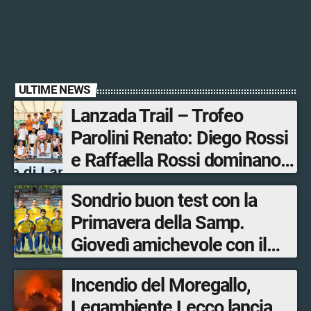
ULTIME NEWS
Lanzada Trail – Trofeo
Parolini Renato: Diego Rossi
e Raffaella Rossi dominano
la gara in Valmalenco
Sondrio buon test con la
Primavera della Samp.
Giovedì amichevole con il
Lecco
Incendio del Moregallo,
Legambiente Lecco lancia