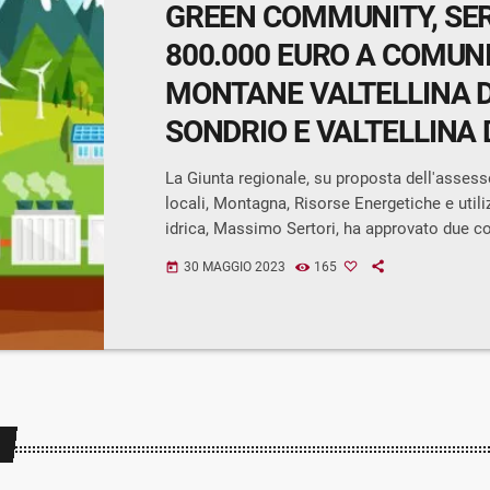
GREEN COMMUNITY, SER
800.000 EURO A COMUN
MONTANE VALTELLINA D
SONDRIO E VALTELLINA 
MORBEGNO
La Giunta regionale, su proposta dell'assess
locali, Montagna, Risorse Energetiche e util
idrica, Massimo Sertori, ha approvato due co
tema di 'Green Community'. "Con questi due 
30 MAGGIO 2023
165
today
l'assessore Massimo Sertori - stanziamo ri
importanti cofinanziando due progettualità
finanziate dal bando del Dipartimento per gli 
Regionali e le Autonomie "Avviso pubblico pe
presentazione di Proposte di intervento per l
[…]