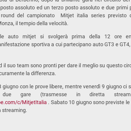
posto assoluto ed un terzo posto assoluto e due primi pos
 round del campionato Mitjet italia series previsto 
nza, il tempio della velocità.
lle auto mitjet si svolgerà prima della 12 ore e
ifestazione sportiva a cui partecipano auto GT3 e GT4,
 il suo team sono pronti per dare il meglio su questo circ
icuramente la differenza.
ì 8 giugno con le prove libere, mentre venerdì 9 giugno ci 
ue gare (trasmesse in diretta streami
e.com/c/MitjetItalia
. Sabato 10 giugno sono previste le
a streaming.