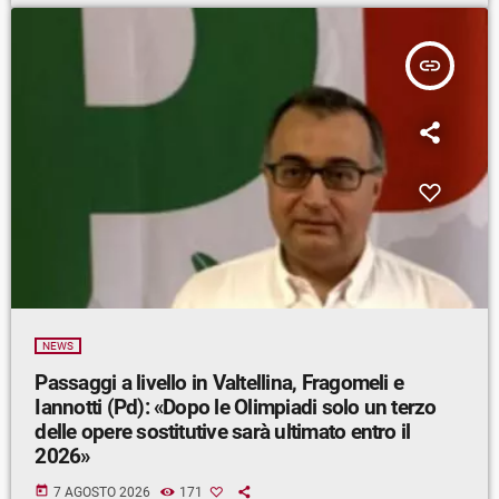
insert_link
NEWS
Passaggi a livello in Valtellina, Fragomeli e
Iannotti (Pd): «Dopo le Olimpiadi solo un terzo
delle opere sostitutive sarà ultimato entro il
2026»
today
7 AGOSTO 2026
171