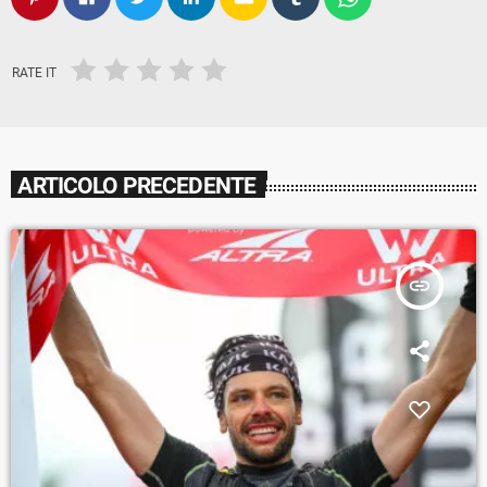
RATE IT
ARTICOLO PRECEDENTE
insert_link