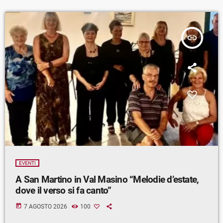
insert_link
EVENTI
A San Martino in Val Masino “Melodie d’estate,
dove il verso si fa canto”
today
7 AGOSTO 2026
100