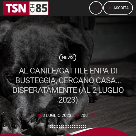
menu
play_arrow
ASCOLTA
NEWS
AL CANILE/GATTILE ENPA DI
BUSTEGGIA, CERCANO CASA…
DISPERATAMENTE (AL 2 LUGLIO
2023)
3 LUGLIO 2023
200
today