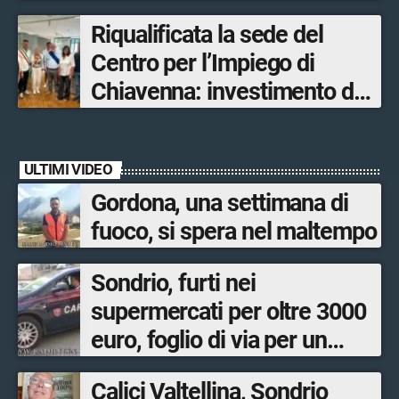
Olimpiadi solo un terzo delle
Riqualificata la sede del
opere sostitutive sarà
Centro per l’Impiego di
ultimato entro il 2026»
Chiavenna: investimento da
quasi 250mila euro
ULTIMI VIDEO
Gordona, una settimana di
fuoco, si spera nel maltempo
Sondrio, furti nei
supermercati per oltre 3000
euro, foglio di via per un
ventinovenne
Calici Valtellina, Sondrio