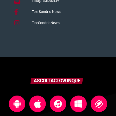
info@radiotsn.tv
Tele Sondrio News
TeleSondrioNews
ASCOLTACI OVUNQUE