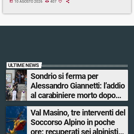
today
10 AGOSTO 2026
407
ULTIME NEWS
Sondrio si ferma per
Alessandro Giannetti: l’addio
al carabiniere morto dopo
l’incidente in moto
Val Masino, tre interventi del
Soccorso Alpino in poche
ore: recuperati sei alpinisti