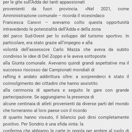
per le gite sull’Adda dei tanti appassionati
provenienti
da
fuori
provincia.
«Nel
2021,
come
Amministrazione
comunale
–
ricorda
il
vicesindaco
Francesca Canovi
– avevamo colto questa opportunità
intravedendo le potenzialità dell’Adda e della zona
del parco Sud-Ovest per lo sviluppo del turismo sportivo. In
particolare, era stato grazie all’impegno e alla
volontà dell’assessore
Carlo Mazza
che aveva da subito
condiviso le idee di Del Zoppo e le aveva sottoposte
alla Giunta comunale. Avevamo quindi grandi aspettative ma il
successo riscosso dai Campionati mondiali di
rafting è andato addirittura oltre: a sorprenderci è stato il
coinvolgimento dei cittadini che hanno assistito
alla cerimonia di apertura e seguito le gare con grande
partecipazione. Se aggiungiamo la presenza di
alcune centinaia di atleti provenienti da diverse parti del mondo
che torneranno al loro paese con il ricordo
di quanto hanno vissuto, il bilancio può dirsi completamente
positivo. Per Sondrio è una s
f
ida vinta: la
conferma che abbiamo le carte in regola per ambire al ruolo di