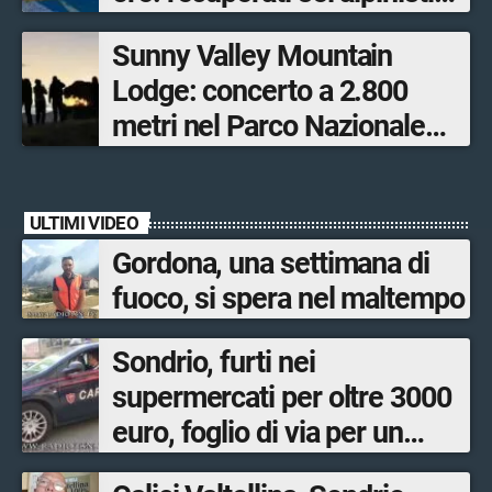
ed escursionisti
Sunny Valley Mountain
Lodge: concerto a 2.800
metri nel Parco Nazionale
dello Stelvio
ULTIMI VIDEO
Gordona, una settimana di
fuoco, si spera nel maltempo
Sondrio, furti nei
supermercati per oltre 3000
euro, foglio di via per un
ventinovenne