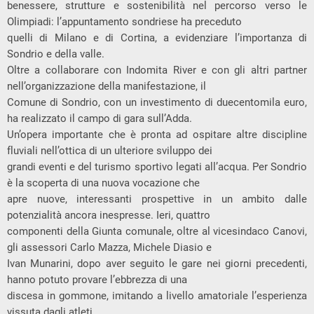
benessere, strutture e sostenibilità nel percorso verso le
Olimpiadi: l’appuntamento sondriese ha preceduto
quelli di Milano e di Cortina, a evidenziare l’importanza di
Sondrio e della valle.
Oltre a collaborare con Indomita River e con gli altri partner
nell’organizzazione della manifestazione, il
Comune di Sondrio, con un investimento di duecentomila euro,
ha realizzato il campo di gara sull’Adda.
Un’opera importante che è pronta ad ospitare altre discipline
f
luviali nell’ottica di un ulteriore sviluppo dei
grandi eventi e del turismo sportivo legati all’acqua. Per Sondrio
è la scoperta di una nuova vocazione che
apre
nuove,
interessanti
prospettive
in
un
ambito
dalle
potenzialità
ancora
inespresse.
Ieri,
quattro
componenti della Giunta comunale, oltre al vicesindaco Canovi,
gli assessori
Carlo Mazza
,
Michele Diasio
e
Ivan Munarini
, dopo aver seguito le gare nei giorni precedenti,
hanno potuto provare l’ebbrezza di una
discesa in gommone, imitando a livello amatoriale l’esperienza
vissuta dagli atleti.