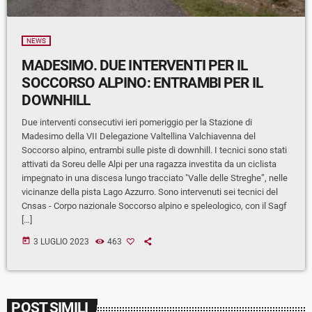
NEWS
MADESIMO. DUE INTERVENTI PER IL
SOCCORSO ALPINO: ENTRAMBI PER IL
DOWNHILL
Due interventi consecutivi ieri pomeriggio per la Stazione di
Madesimo della VII Delegazione Valtellina Valchiavenna del
Soccorso alpino, entrambi sulle piste di downhill. I tecnici sono stati
attivati da Soreu delle Alpi per una ragazza investita da un ciclista
impegnato in una discesa lungo tracciato "Valle delle Streghe”, nelle
vicinanze della pista Lago Azzurro. Sono intervenuti sei tecnici del
Cnsas - Corpo nazionale Soccorso alpino e speleologico, con il Sagf
[…]
today
3 LUGLIO 2023
463
POST SIMILI