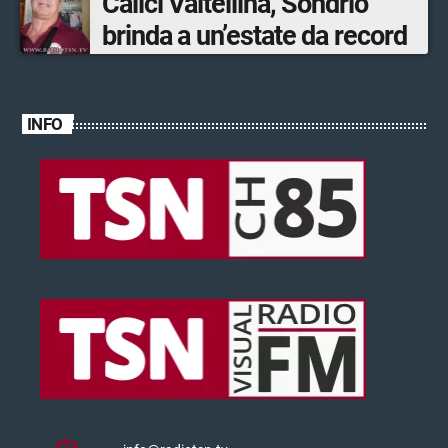
Calici Valtellina, Sondrio
brinda a un’estate da record
INFO