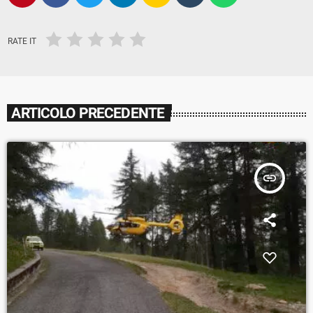
RATE IT
ARTICOLO PRECEDENTE
insert_link