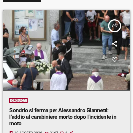
insert_link
CRONACA
Sondrio si ferma per Alessandro Giannetti:
l’addio al carabiniere morto dopo l’incidente in
moto
today
10 AGOSTO 2026
2167
4