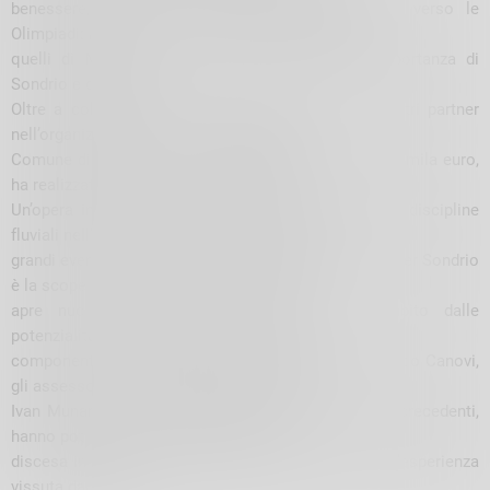
benessere, strutture e sostenibilità nel percorso verso le
Olimpiadi: l’appuntamento sondriese ha preceduto
quelli di Milano e di Cortina, a evidenziare l’importanza di
Sondrio e della valle.
Oltre a collaborare con Indomita River e con gli altri partner
nell’organizzazione della manifestazione, il
Comune di Sondrio, con un investimento di duecentomila euro,
ha realizzato il campo di gara sull’Adda.
Un’opera importante che è pronta ad ospitare altre discipline
f
luviali nell’ottica di un ulteriore sviluppo dei
grandi eventi e del turismo sportivo legati all’acqua. Per Sondrio
è la scoperta di una nuova vocazione che
apre
nuove,
interessanti
prospettive
in
un
ambito
dalle
potenzialità
ancora
inespresse.
Ieri,
quattro
componenti della Giunta comunale, oltre al vicesindaco Canovi,
gli assessori
Carlo Mazza
,
Michele Diasio
e
Ivan Munarini
, dopo aver seguito le gare nei giorni precedenti,
hanno potuto provare l’ebbrezza di una
discesa in gommone, imitando a livello amatoriale l’esperienza
vissuta dagli atleti.