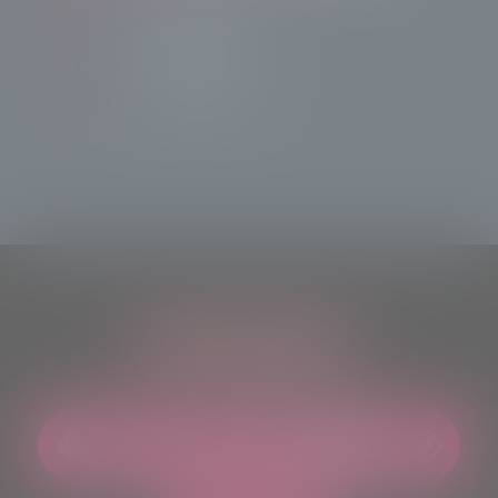
info@radiotsn.tv
Tele Sondrio News
TeleSondrioNews
ASCOLTACI OVUNQUE