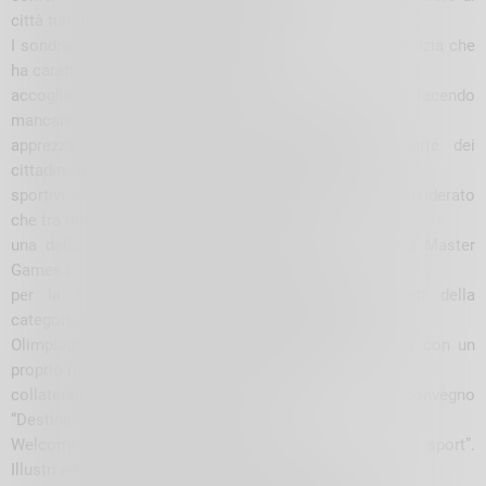
città turistica accogliente e ospitale».
I sondriesi hanno apprezzato il clima di festa e di amicizia che
ha caratterizzato la settimana di gare,
accogliendo con calore gli atleti e i tecnici e non facendo
mancare il loro supporto. Numerosi sono stati gli
apprezzamenti ricevuti dagli amministratori da parte dei
cittadini, insieme all’invito a promuovere altri eventi
sportivi di livello. Non dovranno attendere a lungo considerato
che tra meno di un anno il capoluogo sarà
una delle località scelte per ospitare i Winter World Master
Games Lombardia 2024 che porteranno in città
per la cerimonia d’inaugurazione migliaia di atleti della
categoria master. Una marcia di avvicinamento alle
Olimpiadi Milano Cortina 2026 che vedranno Sondrio con un
proprio ruolo nella promozione di iniziative
collaterali, come è avvenuto il 9 giugno scorso con il convegno
“Destinazione Winter Games 2023 –
Welcome to Valtellina: ospitalità e turismo oltre lo sport”.
Illustri relatori hanno dibattuto di accoglienza,