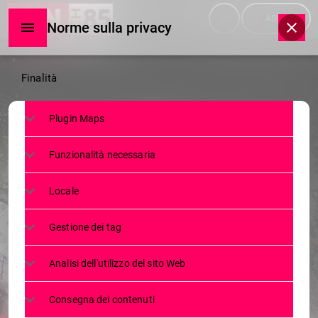
menu
play_arrow
ASCOLTA
Norme sulla privacy
Norme
Finalità
sulla
Plugin Maps
privacy
NEWS
Funzionalità necessaria
CAMPIONATI MONDIALI DI
RAFTING, SONDRIO HA VINTO LA
Locale
SFIDA: UN SUCCESSO PER LA
Gestione dei tag
CITTÀ
Analisi dell'utilizzo del sito Web
3 LUGLIO 2023
453
today
Consegna dei contenuti