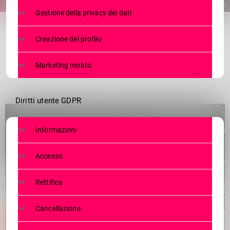
share
email
Gestione della privacy dei dati
Creazione del profilo
Marketing mirato
Diritti utente GDPR
Informazioni
Accesso
Rettifica
Cancellazione