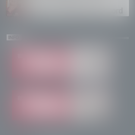
Calici Valtellina, Sondrio
brinda a un’estate da record
INFO