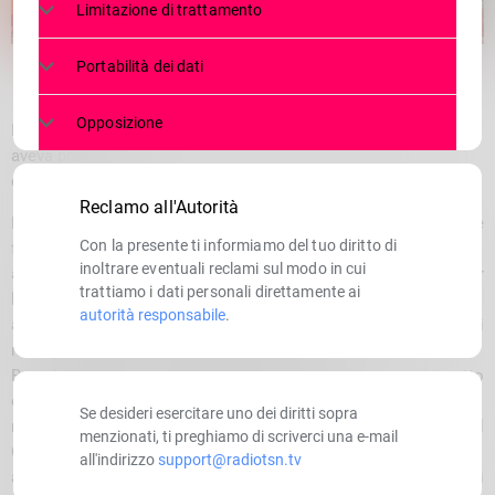
Limitazione di trattamento
Portabilità dei dati
Opposizione
La
soddisfazione
dell’Amministrazione
comunale
che
nel
2021
aveva
presentato
la
candidatura
Reclamo all'Autorità
Per la città di Sondrio si chiude una settimana entusiasmante
Con la presente ti informiamo del tuo diritto di
fatta di sport, di
inoltrare eventuali reclami sul modo in cui
agonismo, di incontri e di amicizia: un obiettivo raggiunto per
trattiamo i dati personali direttamente ai
l’Amministrazione comunale che, nel 2021,
autorità responsabile
.
aveva presentato la candidatura per il Campionati mondiali di
rafting alla Federazione italiana presieduta da
Benedetto Del Zoppo
, suggellando la collaborazione già in atto
con Indomita River e ponendo le basi per la
Se desideri esercitare uno dei diritti sopra
realizzazione di nuovi progetti. Nello stesso anno, infatti, il
menzionati, ti preghiamo di scriverci una e-mail
Comune aveva autorizzato la società sportiva ad
all'indirizzo
support@radiotsn.tv
accedere al Parco Bartesaghi per
f
issare partenze e attracchi