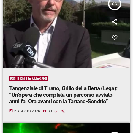
insert_link
AMBIENTE E TERRITORIO
Tangenziale di Tirano, Grillo della Berta (Lega):
“Un’opera che completa un percorso avviato
anni fa. Ora avanti con la Tartano-Sondrio”
today
6 AGOSTO 2026
30