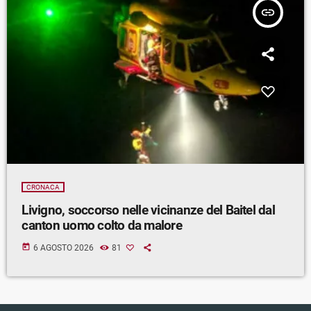
insert_link
CRONACA
Livigno, soccorso nelle vicinanze del Baitel dal
canton uomo colto da malore
today
6 AGOSTO 2026
81