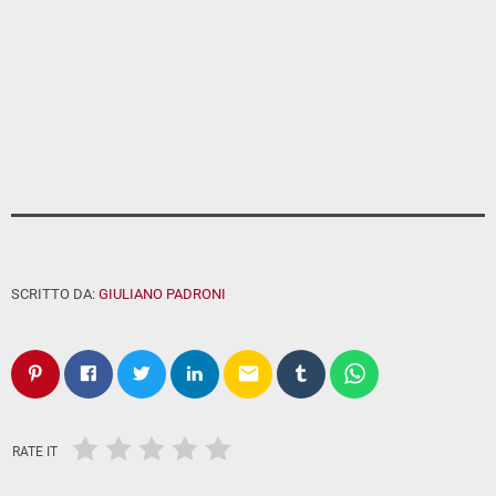
SCRITTO DA:
GIULIANO PADRONI
email
RATE IT