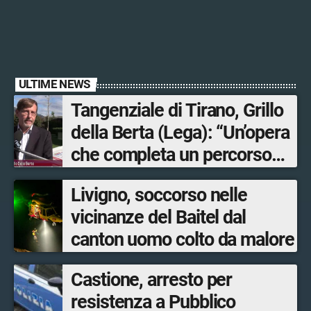
ULTIME NEWS
Tangenziale di Tirano, Grillo
della Berta (Lega): “Un’opera
che completa un percorso
avviato anni fa. Ora avanti
Livigno, soccorso nelle
con la Tartano-Sondrio”
vicinanze del Baitel dal
canton uomo colto da malore
Castione, arresto per
resistenza a Pubblico