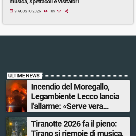
musica, spettacoli e visitatori
today
9 AGOSTO 2026
109
ULTIME NEWS
Incendio del Moregallo,
Legambiente Lecco lancia
l’allarme: «Serve vera
prevenzione»
Tiranotte 2026 fa il pieno:
Tirano si riempie di musica,