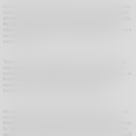
I Comuni hanno sette giorni di tempo per presentare a Regione
Lombardia la prima stima dei danni subiti sul proprio territorio
attraverso la compilazione della scheda A sul portale regionale
Ra.S.Da. – RAccolta Schede DAnni. Un flusso continuo di
informazioni dal territorio che si sta aggiornando di ora in ora e
sul quale sono al lavoro i tecnici della Protezione Civile,
supportati da ARIA.
“Desidero ringraziare tutta la struttura della Protezione Civile
regionale che si sta prodigando senza sosta in questi giorni
complicati – ha sottolineato La Russa – i volontari, i sindaci, le
Province e tutti gli operatori intervenuti senza dimenticare i
nostri dirigenti e i tecnici stanno dando un apporto
fondamentale per uscire dalla fase dell’emergenza”.
Ad oggi il territorio provinciale che ha segnalato il numero più
consistente di danni, che superano i 64 milioni di euro, è
Mantova, sferzata da una violenta grandinata già una settimana
fa. Seguono i territori della provincia di Varese con una stima
parziale dei danni attestata ad oltre 52 milioni di euro, poi quelli