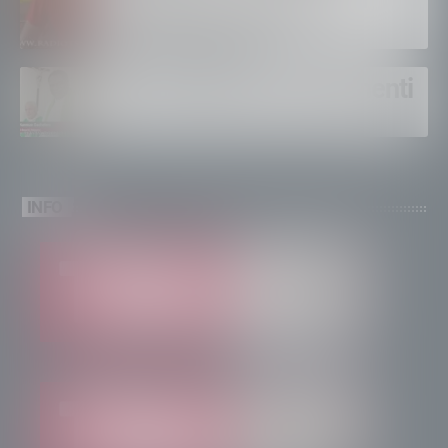
come si lavora”
Un solo altare, tre continenti
INFO