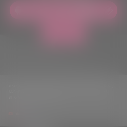
© 2021 TUTTI I DIRITTI RISERVATI. VIETATA LA RIPRODUZIONE,
ANCHE PARZIALE, DEI TESTI DELLE NOTIZIE PUBBLICATE SUL
SITO, SENZA CITARNE LA FONTE