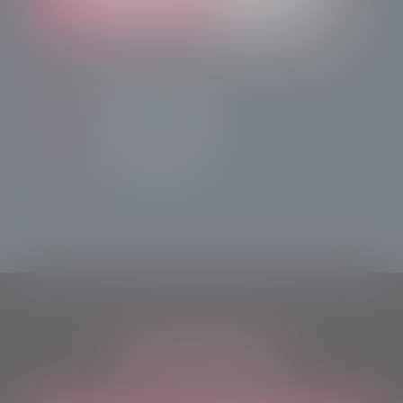
info@radiotsn.tv
Tele Sondrio News
TeleSondrioNews
ASCOLTACI OVUNQUE