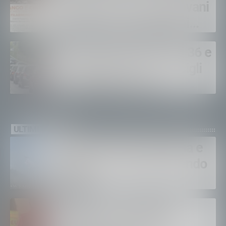
concreto tra musica, giovani
e scuola: ecco i prossimi
appuntamenti in Valtellina
Al via l’esodo estivo: SS 36 e
38 a rischio code: i consigli
per viaggiare sicuri
ULTIMI VIDEO
Bruciano ancora Gordona e
Samolaco: “Stiamo facendo
di tutto”
Bertolaso. “Soccorso in
montagna, orgoglioso di