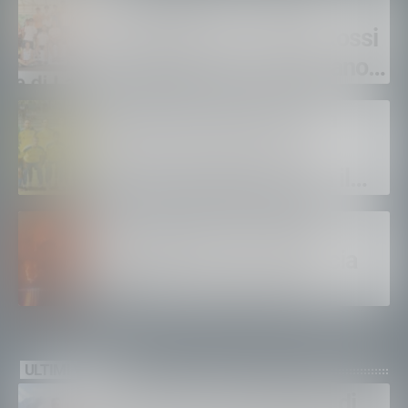
Lanzada Trail – Trofeo
Parolini Renato: Diego Rossi
e Raffaella Rossi dominano
la gara in Valmalenco
Sondrio buon test con la
Primavera della Samp.
Giovedì amichevole con il
Lecco
Incendio del Moregallo,
Legambiente Lecco lancia
l’allarme: «Serve vera
prevenzione»
ULTIMI VIDEO
Gordona, una settimana di