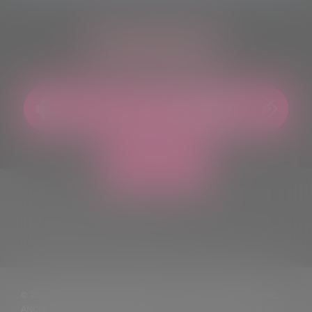
ASCOLTACI OVUNQUE
© 2021 TUTTI I DIRITTI RISERVATI. VIETATA LA RIPRODUZIONE,
ANCHE PARZIALE, DEI TESTI DELLE NOTIZIE PUBBLICATE SUL