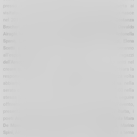
presso la Sala dei Beni Frazionali, che rimarrà aperta ai
visitatori, gratuitamente, dal 6 al 9 agosto. Questo gruppo nasce
nel 2017 e ne fanno parte i fotografi
Fabrizio Bellani, Costanza
Brocheri, Tino Fontana, Chiara Capponi Fulvio Capponi, Osvaldo
Airaghi
; lo scultore del legno di
Mariano Dolci
e i pittori
Antonella
Spanò, Lucia Mescia, Valentina Zamboni, Maria Taeggi, Elena
Scetti
e
Alda Volpi
anche con la Poesia. Parteciperanno
all’esposizione, con alcuni disegni, anche i ragazzi
dell’Associazione Luna A.p.s. di Bologna.
“Siamo molto uniti nel
creare nuove idee per farci conoscere sempre di più- dichiara la
responsabile Alda Volpi – e anche quest’anno per la terza volta
abbiamo coinvolto il
Laboratorio Poetico di èValtellina
nella
serata conclusiva della rassegna, il 9 agosto alle ore 21:00 nella
stessa location, con una rassegna di canti e poesie. A seguire
offriremo un rinfresco ai presenti”. Prenderanno parte all’evento,
presentato dal Presidente di èValtellina
Lorenzo Del Barba,
i
poeti
Angela Botta, Cesare Ciaponi, Stefano Ciapponi, Paola Mara
De Maestri, Dalida Iemoli, Giuliano Luzzi, Lucia Mescia, Marino
Spini,
Alda Volpi che declameranno i loro componimenti a tema