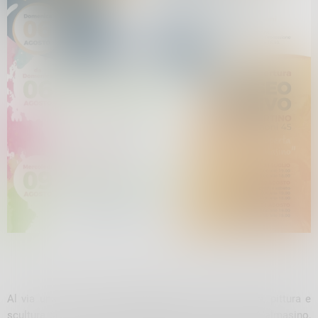
Al via una nuova edizione della mostra di fotografia, pittura e
scultura organizzata da
“Arte e colori”
a S.Martino in Valmasino,