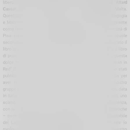
libero. Ospite internazionale della serata
Emmanuel Attard
Cassar
, poeta Presidente dell’Associazione
EspRimi
di Malta.
Quest’ultimo è nato a Malta nel 1956, si è laureato in Pedagogia
e Matematica presso l’Università di Malta e successivamente
come Dottore in Scienze dell’Informazione presso l’Università di
Pisa. Ha insegnato Informatica e Matematica in diverse scuole
secondarie e post-secondarie a Malta. Nel 2013 ha pubblicato il
libro di prosa e poesia “Vacanze romane 20212”, nel 2016 il libro
di poesie satiriche in maltese “Fuq Din l-Art Helwa” (Su questa
dolce terra) e nel 2021 il libro di poesie in inglese “Woman in
Red” (Donna in rosso). Alcune sue poesie e racconti sono stati
pubblicati in antologie, riviste e siti web. “ Ringrazio Alda per
aver rinnovato la richiesta di collaborazione con il nostro
gruppo di poeti e Emmanuel Attard Cassar, amico di lunga, data
in Italia per una vacanza. Dal 2008 stiamo portando avanti uno
scambio culturale tra le nostre associazioni di appartenenza,
con la realizzazione di numerose importanti iniziative artistiche
– commenta Paola Mara De Maestri- poetessa responsabile
del Laboratorio Poetico di èValtellina. Un grazie speciale lo
rivolgo al
coro CAI femminile Valtellinese
, diretto dal maestro