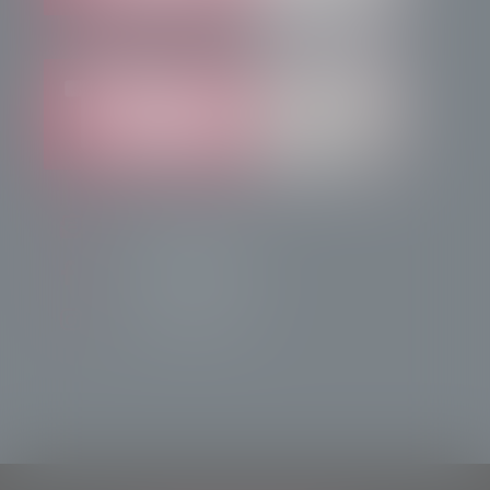
info@radiotsn.tv
Tele Sondrio News
TeleSondrioNews