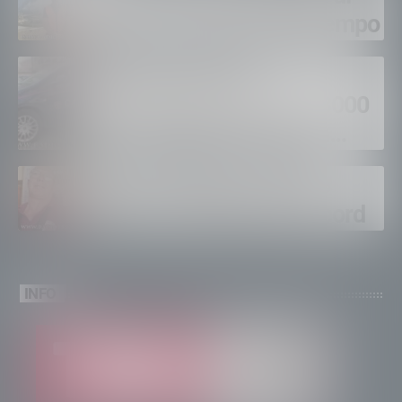
fuoco, si spera nel maltempo
Sondrio, furti nei
supermercati per oltre 3000
euro, foglio di via per un
ventinovenne
Calici Valtellina, Sondrio
brinda a un’estate da record
INFO