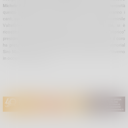
Michele Franzina
per aver accettato con solerzia e generosità
questo nostro invito”. Alle letture poetiche si alterneranno i
canti, sempre molto apprezzati, del coro. Il Coro CAI femminile
Valtellinese, composto da circa una ventina di donne, si è
ricostituito nel settembre del 2018 per volontà dello “storico”
presidente Enrico Pelucchi. Diversi gli eventi canori a cui il coro
ha preso parte nel corso degli anni, tra gli ultimi il memorial
Siro Mauro nel mese di ottobre e il concerto Armonie d’inverno
in occasione del Natale.