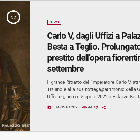
insert_link
NEWS
Carlo V, dagli Uffizi a Pal
Besta a Teglio. Prolungato 
prestito dell’opera fiorenti
settembre
Il grande Ritratto dell’Imperatore Carlo V, att
Tiziano e alla sua bottega,patrimonio della G
Uffizi e giunto il 5 aprile 2022 a Palazzo Best
ancora per tutto il mese di agosto nel Salon
3 AGOSTO 2023
94
today
Palazzo.L’eccezionale prestito – avvenuto ne
progetto del Ministero dellaCultura “100 oper
tornano a casa. Dai depositi ai musei” – ha 
infattiessere prorogato fino al 3 settembre 2
permettendo così al […]