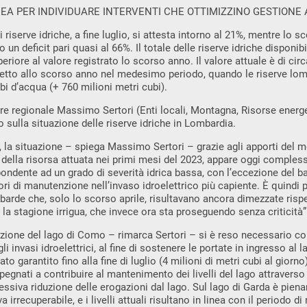
NEA PER INDIVIDUARE INTERVENTI CHE OTTIMIZZINO GESTIONE
di riserve idriche, a fine luglio, si attesta intorno al 21%, mentre lo 
o un deficit pari quasi al 66%. Il totale delle riserve idriche disponib
riore al valore registrato lo scorso anno. Il valore attuale è di circa
petto allo scorso anno nel medesimo periodo, quando le riserve 
ubi d’acqua (+ 760 milioni metri cubi).
re regionale Massimo Sertori (Enti locali, Montagna, Risorse energe
o sulla situazione delle riserve idriche in Lombardia.
, la situazione – spiega Massimo Sertori – grazie agli apporti del 
della risorsa attuata nei primi mesi del 2023, appare oggi compl
ondente ad un grado di severità idrica bassa, con l’eccezione del ba
ori di manutenzione nell’invaso idroelettrico più capiente. È quindi 
ombarde che, solo lo scorso aprile, risultavano ancora dimezzate risp
la stagione irrigua, che invece ora sta proseguendo senza criticità”
uazione del lago di Como – rimarca Sertori – si è reso necessario c
i invasi idroelettrici, al fine di sostenere le portate in ingresso al lag
to garantito fino alla fine di luglio (4 milioni di metri cubi al giorno
impegnati a contribuire al mantenimento dei livelli del lago attraver
ressiva riduzione delle erogazioni dal lago. Sul lago di Garda è pien
 irrecuperabile, e i livelli attuali risultano in linea con il periodo di