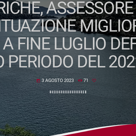
RICHE, ASSESSORE 
TUAZIONE MIGLIO
A FINE LUGLIO DEF
 PERIODO DEL 202
3 AGOSTO 2023
71
today