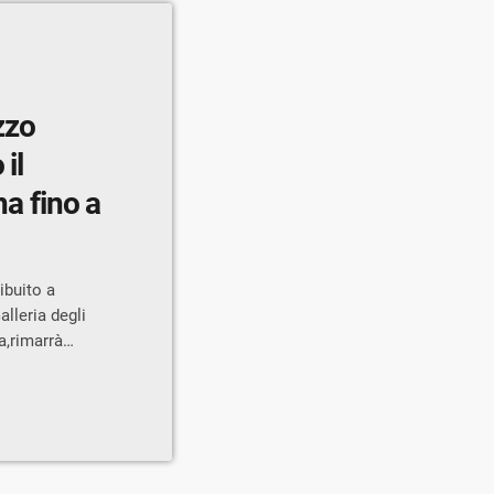
azzo
il
na fino a
ribuito a
alleria degli
a,rimarrà
e d’Onore del
ll’ambito del
e d’arte
potuto
023,