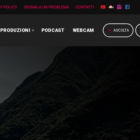
Y POLICY
SEGNALA UN PROBLEMA
CONTATTI
PRODUZIONI
PODCAST
WEBCAM
play_arrow
ASCOLTA