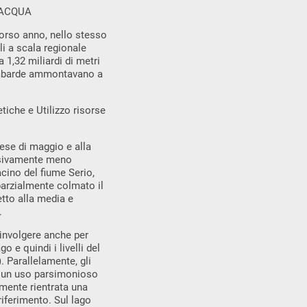
 ACQUA
scorso anno, nello stesso
ili a scala regionale
 1,32 miliardi di metri
lombarde ammontavano a
tiche e Utilizzo risorse
mese di maggio e alla
essivamente meno
cino del fiume Serio,
parzialmente colmato il
etto alla media e
.
oinvolgere anche per
o e quindi i livelli del
). Parallelamente, gli
so un uso parsimonioso
amente rientrata una
 riferimento. Sul lago