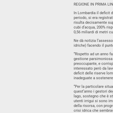
REGIONE IN PRIMA LI
In Lombardia il deficit 
periodo, si era registrat
risulta decisamente supe
cubi d’acqua, 200% ris
0,56 miliardi di metri c
Ne dà notizia l’assesso
idriche) facendo il punt
“Rispetto ad un anno fa
gestione parsimoniosa 
preoccupante, e corrisp
interessato però da lav
deficit delle riserve l
inadeguate a sostenere 
“Per la particolare sit
quest’anno i gestori degl
lago, sostegno che è sta
utenti irrigui si sono 
della risorsa, con prog
crisi idrica che sembrava